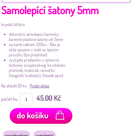
Samolepící šatony 5mm
krystal/stříbro
dekorační samolepící kamínky -
barevné plastové šatony vel. 5mm
na kartě celkem 330ks - 15ks je
vždy spojeno v řadě na lepícím
proužku (lze přestříhat)
využijete především u výtvarné
techniky scrapbooking, ke zdobení
přáníček, krabiček, rámečků
fotografií, květináčů, fotoalb apod.
Na skladě 20 ks.
Poslat dotaz
45.00 Kč
počet ks.:
scrapbooking
samolepící