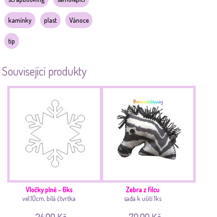
kamínky
plast
Vánoce
tip
Související produkty
Vločky plné - 6ks
Zebra z filcu
vel.10cm, bílá čtvrtka
sada k ušití 1ks
24.00 Kč
70.00 Kč