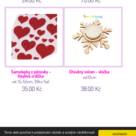
Samolepky z pěnovky -
Dřevěný svícen - vločka
třpytivá srdíčka
vel.10cm
vel. 1,5-5,5cm, 39ks/bal.
35.00 Kč
38.00 Kč
Tento web používá k poskytování služeb a analýze návštěvnosti
souhlasím