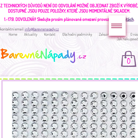
Z TECHNICKÝCH DŮVODŮ NENÍ DO ODVOLÁNÍ MOŽNÉ OBJEDNAT ZBOŽÍ K VÝROBĚ,
DOSTUPNÉ JSOU POUZE POLOŽKY, KTERÉ JSOU MOMENTÁLNĚ SKLADEM.
1.-17.8. DOVOLENÁ!!
Sledujte prosím plánované omezení provozu v
aktualitách
.
kontaktní email:
info@barevnenapady.cz
Home
Aktuality
Kontakt
Obchodní podmínky
Zakaznická sekce
O nás
Jak nakupovat
0