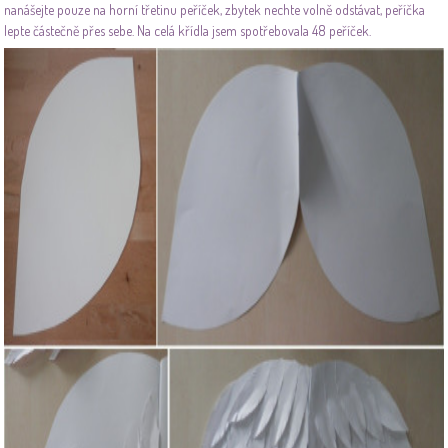
nanášejte pouze na horní třetinu peříček, zbytek nechte volně odstávat, peříčka
lepte částečně přes sebe. Na celá křídla jsem spotřebovala 48 peříček.