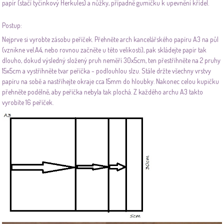
papír (stačí tyčinkový Herkules) a nůžky, případně gumičku k upevnění křídel.
Postup:
Nejprve si vyrobte zásobu peříček. Přehněte arch kancelářského papíru A3 na půl
(vznikne vel.A4, nebo rovnou začněte u této velikosti), pak skládejte papír tak
dlouho, dokud výsledný složený pruh neměří 30x5cm, ten přestříhněte na 2 pruhy
15x5cm a vystříhněte tvar peříčka - podlouhlou slzu. Stále držte všechny vrstvy
papíru na sobě a nastříhejte okraje cca 15mm do hloubky. Nakonec celou kupičku
přehněte podélně, aby peříčka nebyla tak plochá. Z každého archu A3 takto
vyrobíte 16 peříček.