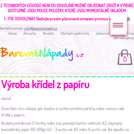
Z TECHNICKÝCH DŮVODŮ NENÍ DO ODVOLÁNÍ MOŽNÉ OBJEDNAT ZBOŽÍ K VÝROBĚ,
DOSTUPNÉ JSOU POUZE POLOŽKY, KTERÉ JSOU MOMENTÁLNĚ SKLADEM.
1.-17.8. DOVOLENÁ!!
Sledujte prosím plánované omezení provozu v
aktualitách
.
kontaktní email:
info@barevnenapady.cz
Home
Aktuality
Kontakt
Obchodní podmínky
Zakaznická sekce
O nás
Jak nakupovat
0
Výroba křídel z papíru
návod
Dnes Vám chci ukázat, jak snadno a rychle výrobíte peříčka nebo rovnou celá
křídla z papíru.
Budete potřebovat 2 čtvrtky nebo jiný pevnější karton velikosti A3, obyčejný
kancelářský papír 80-100g/m2 - 3 archy vel. A3 nebo 6 archů vel. A4, lepidlo na