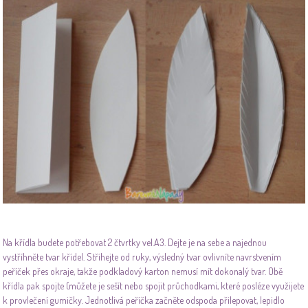
Na křídla budete potřebovat 2 čtvrtky vel.A3. Dejte je na sebe a najednou
vystříhněte tvar křídel. Stříhejte od ruky, výsledný tvar ovlivníte navrstvením
peříček přes okraje, takže podkladový karton nemusí mít dokonalý tvar. Obě
křídla pak spojte (můžete je sešít nebo spojit průchodkami, které posléze využijete
k provlečení gumičky. Jednotlivá peříčka začněte odspoda přilepovat, lepidlo