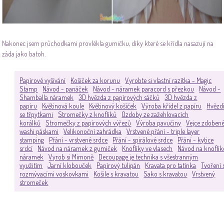
Nakonec jsem průchodkami provlékla gumičku, díky které se křídla nasazují na
záda jako batoh.
Papírové vyšívání
Košíček za korunu
Vyrobte si vlastní razítka - Magic
Stamp
Návod - panáček
Návod - náramek paracord s přezkou
Návod -
Shamballa náramek
3D hvězda z papírových sáčků
3D hvězda z
papíru
Květinová koule
Květinový košíček
Výroba křídel z papíru
Hvězd
se třpytkami
Stromečky z knoflíků
Ozdoby ze zažehlovacích
korálků
Stromečky z papírových výřezů
Výroba pavučiny
Vejce zdoben
washi páskami
Velikonoční zahrádka
Vrstvené přání - triple layer
stamping
Přání - vrstvené srdce
Přání - spirálové srdce
Přání - kytice
srdcí
Návod na náramek z gumiček
Knoflíky ve vlasech
Návod na knoflí
náramek
Vyrob si Mimoně
Decoupage je technika s všestranným
využitím
Jarní klobouček
Papírový tulipán
Kravata pro tatínka
Tvoření 
rozmývacími voskovkami
Košile s kravatou
Sako s kravatou
Vrstvený
stromeček