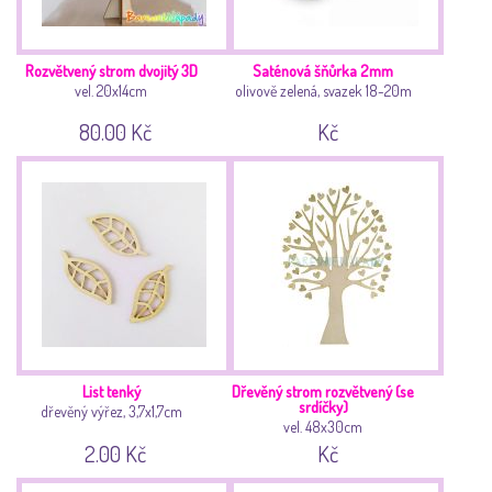
Rozvětvený strom dvojitý 3D
Saténová šňůrka 2mm
vel. 20x14cm
olivově zelená, svazek 18-20m
80.00 Kč
Kč
List tenký
Dřevěný strom rozvětvený (se
srdíčky)
dřevěný výřez, 3,7x1,7cm
vel. 48x30cm
2.00 Kč
Kč