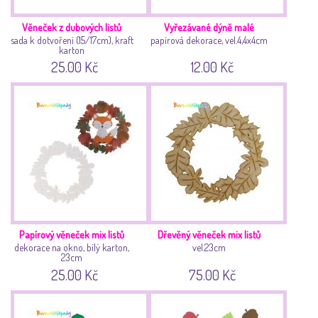
Věneček z dubových listů
Vyřezávané dýně malé
sada k dotvoření (15/17cm), kraft
papírová dekorace, vel.4,4x4cm
karton
25.00 Kč
12.00 Kč
Papírový věneček mix listů
Dřevěný věneček mix listů
dekorace na okno, bílý karton,
vel.23cm
23cm
25.00 Kč
75.00 Kč