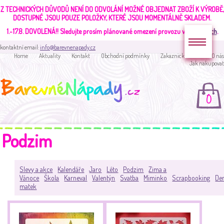
Z TECHNICKÝCH DŮVODŮ NENÍ DO ODVOLÁNÍ MOŽNÉ OBJEDNAT ZBOŽÍ K VÝROBĚ,
DOSTUPNÉ JSOU POUZE POLOŽKY, KTERÉ JSOU MOMENTÁLNĚ SKLADEM.
1.-17.8. DOVOLENÁ!!
Sledujte prosím plánované omezení provozu v
aktualitách
.
kontaktní email:
info@barevnenapady.cz
Home
Aktuality
Kontakt
Obchodní podmínky
Zakaznická sekce
O nás
Jak nakupovat
0
Podzim
Slevy a akce
Kalendáře
Jaro
Léto
Podzim
Zima a
Vánoce
Škola
Karneval
Valentýn
Svatba
Miminko
Scrapbooking
De
matek