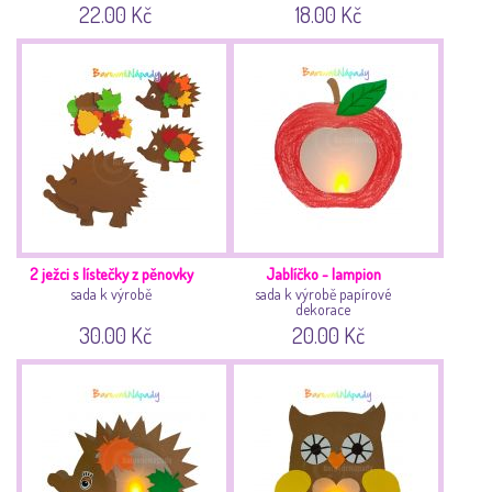
22.00 Kč
18.00 Kč
2 ježci s lístečky z pěnovky
Jablíčko - lampion
sada k výrobě
sada k výrobě papírové
dekorace
30.00 Kč
20.00 Kč