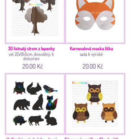
3D listnatý strom z lepenky
Karnevalová maska liška
vel. 22x18,6cm, dvoudílný, k
sada k výrobě
dotvoření
20.00 Kč
20.00 Kč