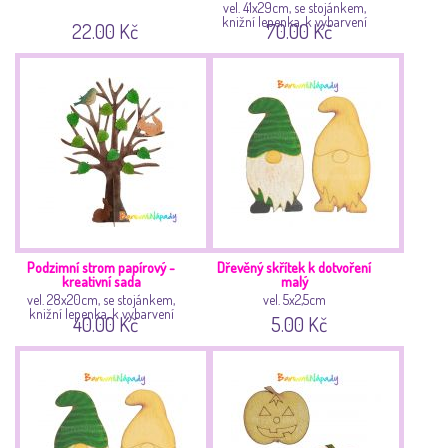
vel. 41x29cm, se stojánkem,
knižní lepenka, k vybarvení
22.00 Kč
70.00 Kč
Podzimní strom papírový -
Dřevěný skřítek k dotvoření
kreativní sada
malý
vel. 28x20cm, se stojánkem,
vel. 5x2,5cm
knižní lepenka, k vybarvení
40.00 Kč
5.00 Kč