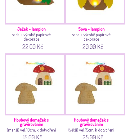
Ježek - lampion
Sova - lampion
sada k výrobě papírové
sada k výrobě papírové
dekorace
dekorace
22.00 Kč
20.00 Kč
Houbový domeček s
Houbový domeček s
gravírováním
gravírováním
(menší) vel. 10cm, k dotvoření
(větší) vel. 15cm, k dotvoření
15.00 Kč
25.00 Kč