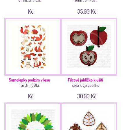
6mm, 5m/bal.
19mm, 5m/bal.
Kč
35.00 Kč
Samolepky podzim v lese
Filcové jablíčko k ušití
1 arch = 38ks
sada k výrobě 1ks
Kč
30.00 Kč