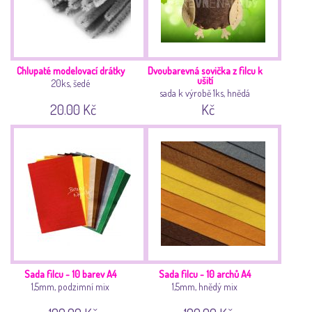
Chlupaté modelovací drátky
Dvoubarevná sovička z filcu k
ušití
20ks, šedé
sada k výrobě 1ks, hnědá
20.00 Kč
Kč
Sada filcu - 10 barev A4
Sada filcu - 10 archů A4
1,5mm, podzimní mix
1,5mm, hnědý mix