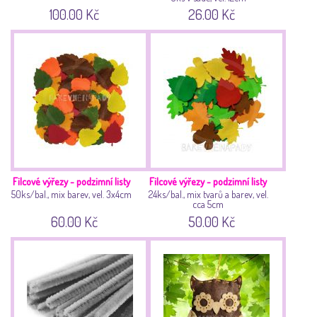
100.00 Kč
26.00 Kč
Filcové výřezy - podzimní listy
Filcové výřezy - podzimní listy
50ks/bal., mix barev, vel. 3x4cm
24ks/bal., mix tvarů a barev, vel.
cca 5cm
60.00 Kč
50.00 Kč