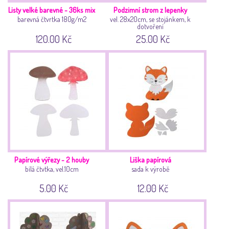
Listy velké barevné - 36ks mix
Podzimní strom z lepenky
barevná čtvrtka 180g/m2
vel. 28x20cm, se stojánkem, k
dotvoření
120.00 Kč
25.00 Kč
Papírové výřezy - 2 houby
Liška papírová
bílá čtvtka, vel.10cm
sada k výrobě
5.00 Kč
12.00 Kč