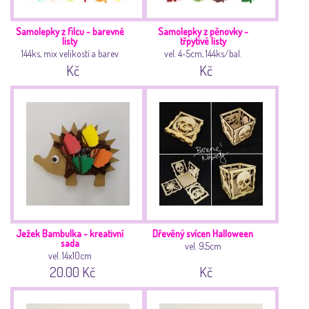
Samolepky z filcu - barevné
Samolepky z pěnovky -
listy
třpytivé listy
144ks, mix velikostí a barev
vel. 4-5cm, 144ks/bal.
Kč
Kč
Ježek Bambulka - kreativní
Dřevěný svícen Halloween
sada
vel. 9,5cm
vel. 14x10cm
20.00 Kč
Kč