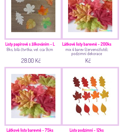
Listy papírové s žilkováním - L
Látkové listy barevné - 200ks
8ks; bílá čtvrtka; vel. cca 9cm
mix 4 barev (červenožluté);
podzimní dekorace
28.00 Kč
Kč
Látkové listy barevné - 75ks
Listy podzimní - 12ks