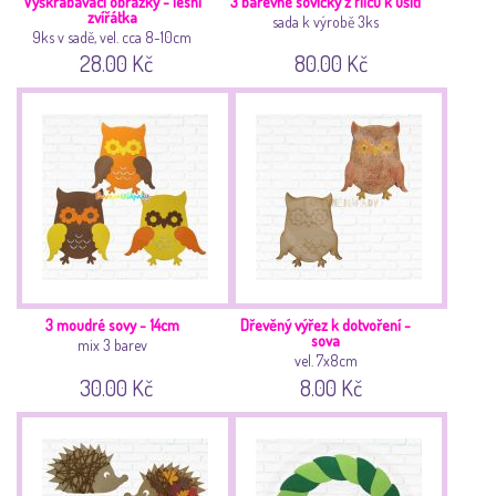
Vyškrabávací obrázky - lesní
3 barevné sovičky z filcu k ušití
zvířátka
sada k výrobě 3ks
9ks v sadě, vel. cca 8-10cm
28.00 Kč
80.00 Kč
3 moudré sovy - 14cm
Dřevěný výřez k dotvoření -
sova
mix 3 barev
vel. 7x8cm
30.00 Kč
8.00 Kč