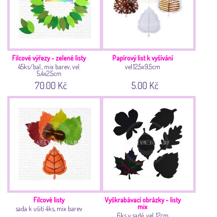
Filcové výřezy - zelené listy
Papírový list k vyšívání
45ks/bal., mix barev, vel.
vel.12,5x9,5cm
5,4x2,5cm
70.00 Kč
5.00 Kč
Filcové listy
Vyškrabávací obrázky - listy
mix
sada k ušití 4ks, mix barev
6ks v sadě, vel. 12cm