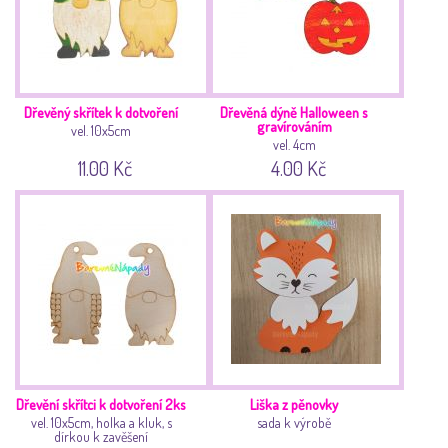
Dřevěný skřítek k dotvoření
Dřevěná dýně Halloween s
gravírováním
vel. 10x5cm
vel. 4cm
11.00 Kč
4.00 Kč
Dřevění skřítci k dotvoření 2ks
Liška z pěnovky
vel. 10x5cm, holka a kluk, s
sada k výrobě
dírkou k zavěšení