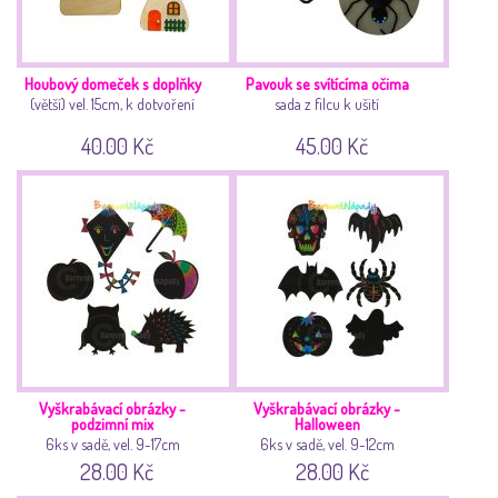
Houbový domeček s doplňky
Pavouk se svítícíma očima
(větší) vel. 15cm, k dotvoření
sada z filcu k ušití
40.00 Kč
45.00 Kč
Vyškrabávací obrázky -
Vyškrabávací obrázky -
podzimní mix
Halloween
6ks v sadě, vel. 9-17cm
6ks v sadě, vel. 9-12cm
28.00 Kč
28.00 Kč