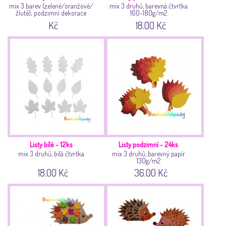
mix 3 barev (zelené/oranžové/
mix 3 druhů, barevná čtvrtka
žluté); podzimní dekorace
160-180g/m2
Kč
18.00 Kč
Listy bílé - 12ks
Listy podzimní - 24ks
mix 3 druhů, bílá čtvrtka
mix 3 druhů, barevný papír
130g/m2
18.00 Kč
36.00 Kč