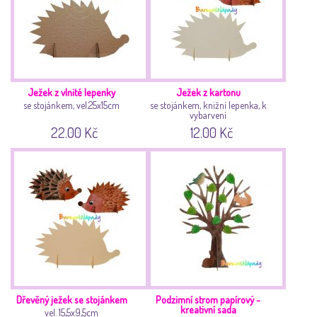
Ježek z vlnité lepenky
Ježek z kartonu
se stojánkem, vel.25x15cm
se stojánkem, knižní lepenka, k
vybarvení
22.00 Kč
12.00 Kč
Dřevěný ježek se stojánkem
Podzimní strom papírový -
kreativní sada
vel. 15,5x9,5cm