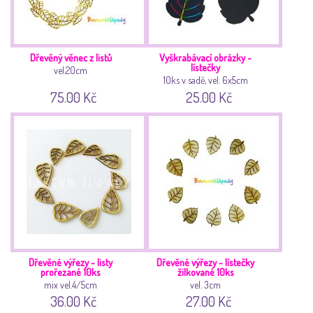
Dřevěný věnec z listů
Vyškrabávací obrázky -
lístečky
vel.20cm
10ks v sadě, vel. 6x5cm
75.00 Kč
25.00 Kč
Dřevěné výřezy - listy
Dřevěné výřezy - lístečky
prořezané 10ks
žilkované 10ks
mix vel.4/5cm
vel. 3cm
36.00 Kč
27.00 Kč