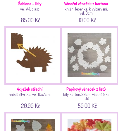
Šablona - listy
Vánoční věneček z kartonu
vel. A4, plast
knižní lepenka, k vybarvení,
vel.10cm
85.00 Kč
10.00 Kč
4x ježek střední
Papírový věneček z listů
hnědá čtvrtka; vel. 10x7cm;
bílý karton, 29cm, včetně 8ks
listů
20.00 Kč
50.00 Kč