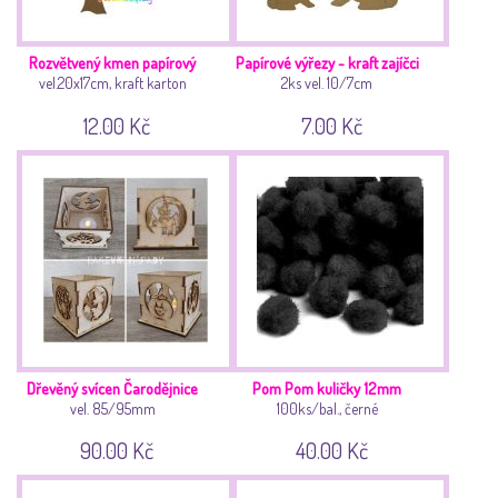
Rozvětvený kmen papírový
Papírové výřezy - kraft zajíčci
vel.20x17cm, kraft karton
2ks vel. 10/7cm
12.00 Kč
7.00 Kč
Dřevěný svícen Čarodějnice
Pom Pom kuličky 12mm
vel. 85/95mm
100ks/bal., černé
90.00 Kč
40.00 Kč