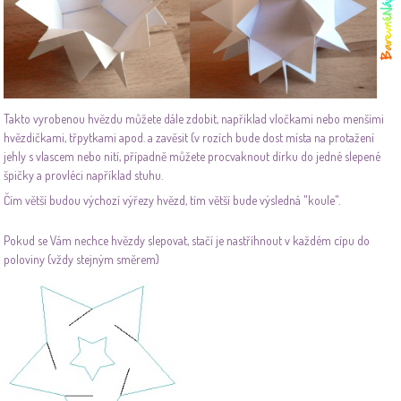
Takto vyrobenou hvězdu můžete dále zdobit, například vločkami nebo menšími
hvězdičkami, třpytkami apod. a zavěsit (v rozích bude dost místa na protažení
jehly s vlascem nebo nití, případně můžete procvaknout dírku do jedné slepené
špičky a provléci například stuhu.
Čím větší budou výchozí výřezy hvězd, tím větší bude výsledná "koule".
Pokud se Vám nechce hvězdy slepovat, stačí je nastříhnout v každém cípu do
poloviny (vždy stejným směrem)