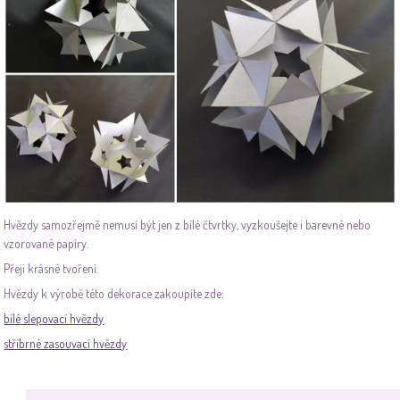
Hvězdy samozřejmě nemusí být jen z bílé čtvrtky, vyzkoušejte i barevné nebo
vzorované papíry.
Přeji krásné tvoření.
Hvězdy k výrobě této dekorace zakoupíte zde:
bílé slepovací hvězdy
stříbrné zasouvací hvězdy