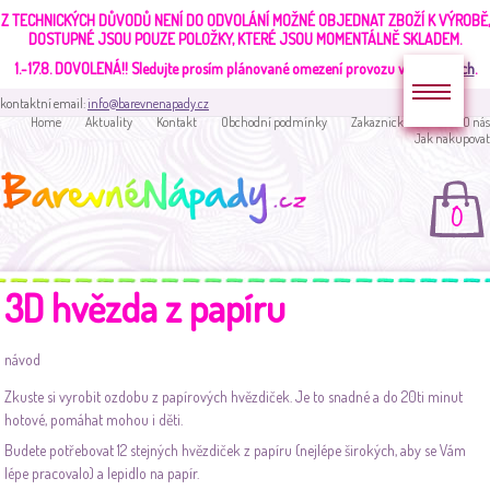
Z TECHNICKÝCH DŮVODŮ NENÍ DO ODVOLÁNÍ MOŽNÉ OBJEDNAT ZBOŽÍ K VÝROBĚ,
DOSTUPNÉ JSOU POUZE POLOŽKY, KTERÉ JSOU MOMENTÁLNĚ SKLADEM.
1.-17.8. DOVOLENÁ!!
Sledujte prosím plánované omezení provozu v
aktualitách
.
kontaktní email:
info@barevnenapady.cz
Home
Aktuality
Kontakt
Obchodní podmínky
Zakaznická sekce
O nás
Jak nakupovat
0
3D hvězda z papíru
návod
Zkuste si vyrobit ozdobu z papírových hvězdiček. Je to snadné a do 20ti minut
hotové, pomáhat mohou i děti.
Budete potřebovat 12 stejných hvězdiček z papíru (nejlépe širokých, aby se Vám
lépe pracovalo) a lepidlo na papír.