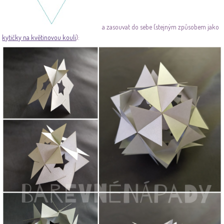
a zasouvat do sebe (stejným způsobem jako
kytičky na květinovou kouli
):