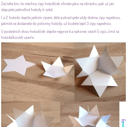
Začněte tím, že všechny cípy hvězdiček ohnete jako na obrázku, pak už jen
slepujete jednotlivé hvězdy k sobě.
1. a 2. hvězdu slepíte jedním cípem, dále pokračujete vždy dvěma cípy najednou,
jakmile se dostanete do poloviny hvězdy, už budete lepit 3 cípy najednou.
U posledních dvou hvězdiček slepíte nejprve 4 a nakonec všech 5 cípů, čímž se
hvězda(koule) uzavře.