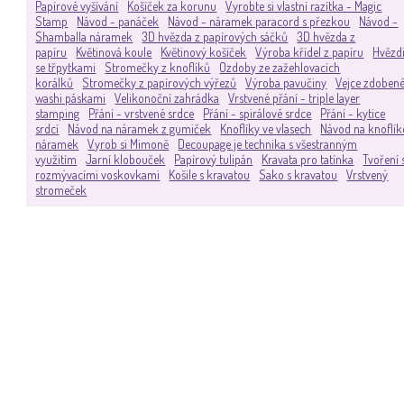
Papírové vyšívání
Košíček za korunu
Vyrobte si vlastní razítka - Magic
Stamp
Návod - panáček
Návod - náramek paracord s přezkou
Návod -
Shamballa náramek
3D hvězda z papírových sáčků
3D hvězda z
papíru
Květinová koule
Květinový košíček
Výroba křídel z papíru
Hvězd
se třpytkami
Stromečky z knoflíků
Ozdoby ze zažehlovacích
korálků
Stromečky z papírových výřezů
Výroba pavučiny
Vejce zdoben
washi páskami
Velikonoční zahrádka
Vrstvené přání - triple layer
stamping
Přání - vrstvené srdce
Přání - spirálové srdce
Přání - kytice
srdcí
Návod na náramek z gumiček
Knoflíky ve vlasech
Návod na knoflí
náramek
Vyrob si Mimoně
Decoupage je technika s všestranným
využitím
Jarní klobouček
Papírový tulipán
Kravata pro tatínka
Tvoření 
rozmývacími voskovkami
Košile s kravatou
Sako s kravatou
Vrstvený
stromeček