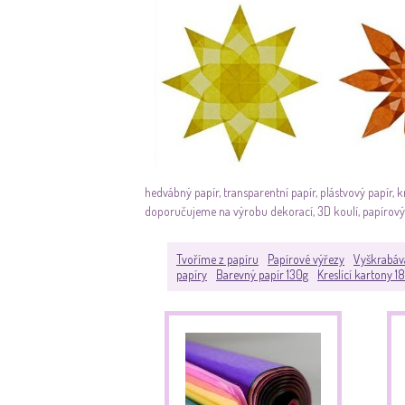
hedvábný papír, transparentní papír, plástvový papír, 
doporučujeme na výrobu dekorací, 3D koulí, papírovýc
Tvoříme z papíru
Papírové výřezy
Vyškrabáv
papíry
Barevný papír 130g
Kreslící kartony 1