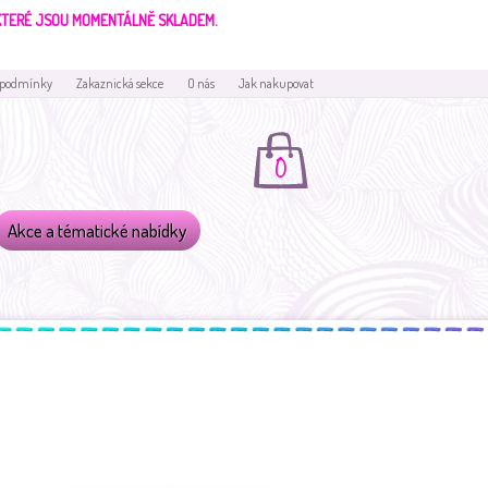
 KTERÉ JSOU MOMENTÁLNĚ SKLADEM.
 podmínky
Zakaznická sekce
O nás
Jak nakupovat
0
Akce a tématické nabídky