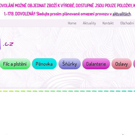
DVOLÁNÍ MOŽNÉ OBJEDNAT ZBOŽÍ K VÝROBĚ, DOSTUPNÉ JSOU POUZE POLOŽKY,
1.-17.8. DOVOLENÁ!!
Sledujte prosím plánované omezení provozu v
aktualitách
.
Home
Aktuality
Kontakt
Obchodní
Filc a plstění
Pěnovka
Šňůrky
Galanterie
Oslavy