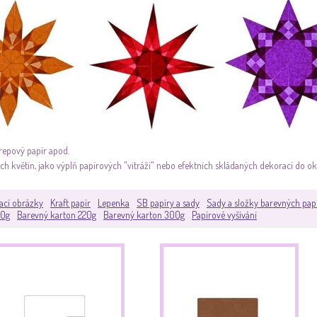
krepový papír apod.
h květin, jako výplň papírových "vitráží" nebo efektních skládaných dekorací do o
ací obrázky
Kraft papír
Lepenka
SB papíry a sady
Sady a složky barevných pap
80g
Barevný karton 220g
Barevný karton 300g
Papírové vyšívání