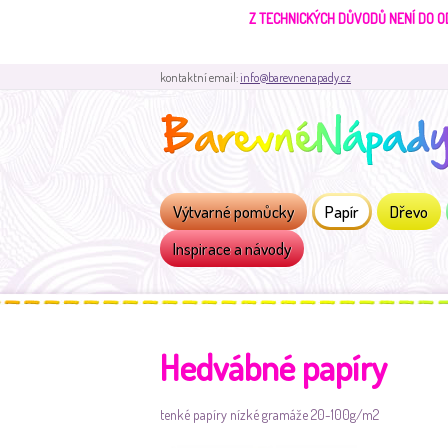
Z TECHNICKÝCH DŮVODŮ NENÍ DO O
kontaktní email:
info@barevnenapady.cz
Výtvarné pomůcky
Papír
Dřevo
Inspirace a návody
Hedvábné papíry
tenké papíry nízké gramáže 20-100g/m2