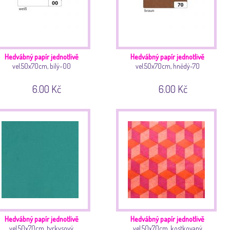
Hedvábný papír jednotlivě
Hedvábný papír jednotlivě
vel.50x70cm, bílý-00
vel.50x70cm, hnědý-70
6.00 Kč
6.00 Kč
Hedvábný papír jednotlivě
Hedvábný papír jednotlivě
vel.50x70cm, tyrkysový
vel.50x70cm, kostkovaný