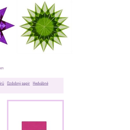
ken
írů
Ozdobný papír
Hedvábné