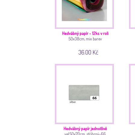
Hedvábný papír - 12ks v roli
50x38cm, mix barev
36.00 Kč
Hedvábný papír jednotlivě
vel.50x70cm, stříbrný-66