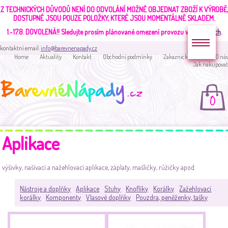
Z TECHNICKÝCH DŮVODŮ NENÍ DO ODVOLÁNÍ MOŽNÉ OBJEDNAT ZBOŽÍ K VÝROBĚ,
DOSTUPNÉ JSOU POUZE POLOŽKY, KTERÉ JSOU MOMENTÁLNĚ SKLADEM.
1.-17.8. DOVOLENÁ!!
Sledujte prosím plánované omezení provozu v
aktualitách
.
kontaktní email:
info@barevnenapady.cz
Home
Aktuality
Kontakt
Obchodní podmínky
Zakaznická sekce
O nás
Jak nakupovat
0
Aplikace
výšivky, našívací a nažehlovací aplikace, záplaty, mašličky, růžičky apod.
Nástroje a doplňky
Aplikace
Stuhy
Knoflíky
Korálky
Zažehlovací
korálky
Komponenty
Vlasové doplňky
Pouzdra, peněženky, tašky