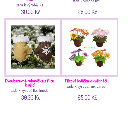
sada k výrobě 1ks
sada k výrobě 1ks
30.00 Kč
28.00 Kč
Dvoubarevná rukavička z filcu
Filcová kytička v květináči
k ušití
sada k výrobě, mix barev
sada k výrobě 1ks, hnědá
30.00 Kč
85.00 Kč