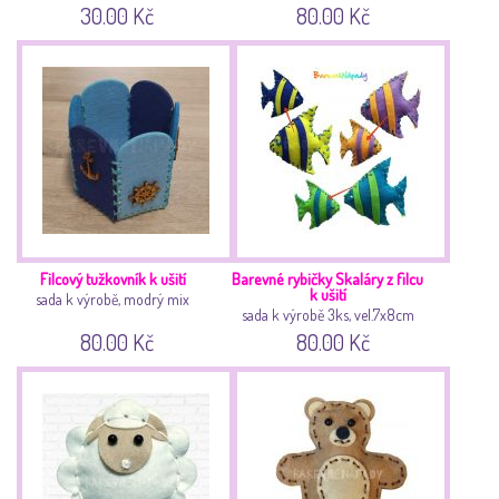
30.00 Kč
80.00 Kč
Filcový tužkovník k ušití
Barevné rybičky Skaláry z filcu
k ušití
sada k výrobě, modrý mix
sada k výrobě 3ks, vel.7x8cm
80.00 Kč
80.00 Kč