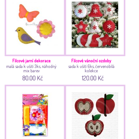
Filcové jarní dekorace
Filcové vánoční ozdoby
malá sada k ušití 3ks, náhodný
sada k ušití 6ks, červenobílá
mix barev
kolekce
80.00 Kč
120.00 Kč