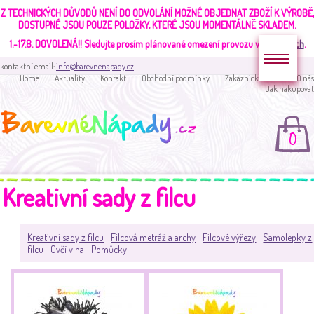
Z TECHNICKÝCH DŮVODŮ NENÍ DO ODVOLÁNÍ MOŽNÉ OBJEDNAT ZBOŽÍ K VÝROBĚ,
DOSTUPNÉ JSOU POUZE POLOŽKY, KTERÉ JSOU MOMENTÁLNĚ SKLADEM.
1.-17.8. DOVOLENÁ!!
Sledujte prosím plánované omezení provozu v
aktualitách
.
kontaktní email:
info@barevnenapady.cz
Home
Aktuality
Kontakt
Obchodní podmínky
Zakaznická sekce
O nás
Jak nakupovat
0
Kreativní sady z filcu
Kreativní sady z filcu
Filcová metráž a archy
Filcové výřezy
Samolepky z
filcu
Ovčí vlna
Pomůcky