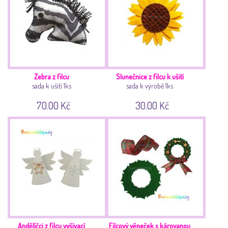
Zebra z filcu
Slunečnice z filcu k ušití
sada k ušití 1ks
sada k výrobě 1ks
70.00 Kč
30.00 Kč
Andělíčci z filcu vyšívací
Filcový věneček s károvanou