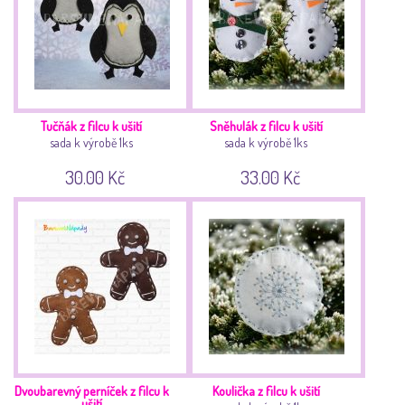
Tučňák z filcu k ušití
Sněhulák z filcu k ušití
sada k výrobě 1ks
sada k výrobě 1ks
30.00 Kč
33.00 Kč
Dvoubarevný perníček z filcu k
Koulička z filcu k ušití
ušití