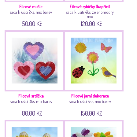
Filcové mušle
Filcové rybičky (kapříci)
sada k ušití 2ks, mix barev
sada k ušití 4ks, zelenomodrý
mix
50.00 Kč
120.00 Kč
Filcová srdíčka
Filcové jarní dekorace
sada k ušití 3ks, mix barev
sada k ušití 5ks, mix barev
80.00 Kč
150.00 Kč