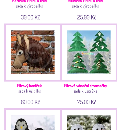
Beruška z filcu k ušití
Sluníčko z filcu k ušití
sada k výrobě 1ks
sada k výrobě 1ks
30.00 Kč
25.00 Kč
Filcový koníček
Filcové vánoční stromečky
sada k ušití 1ks
sada k ušití 2ks
60.00 Kč
75.00 Kč