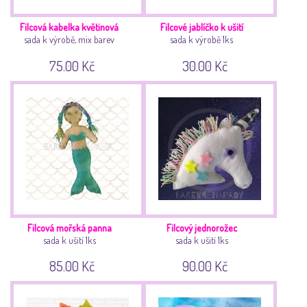
Filcová kabelka květinová
Filcové jablíčko k ušití
sada k výrobě, mix barev
sada k výrobě 1ks
75.00 Kč
30.00 Kč
Filcová mořská panna
Filcový jednorožec
sada k ušití 1ks
sada k ušití 1ks
85.00 Kč
90.00 Kč