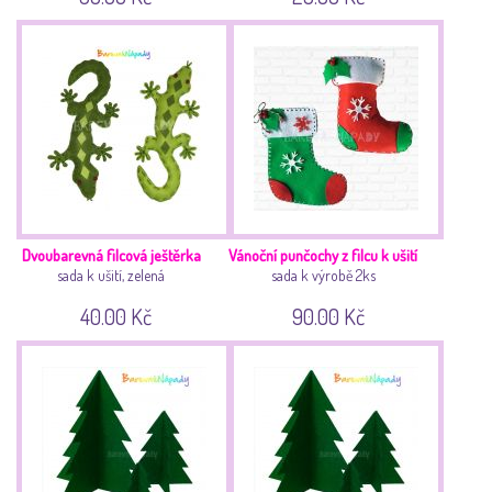
Dvoubarevná filcová ještěrka
Vánoční punčochy z filcu k ušití
sada k ušití, zelená
sada k výrobě 2ks
40.00 Kč
90.00 Kč