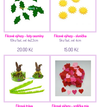
Filcové výřezy - listy cesmíny
Filcové výřezy - sluníčka
10ks/bal., vel. 4x2,3cm
5ks/bal., vel. 4cm
20.00 Kč
15.00 Kč
Filcová tráva
Filcové výřezy - srdíčka mix