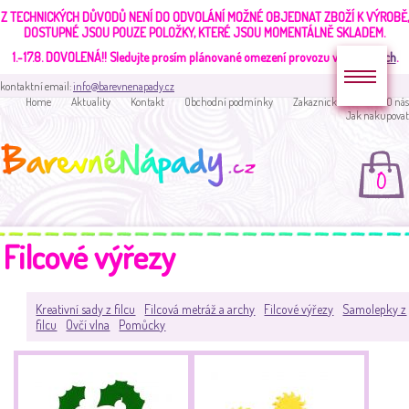
Z TECHNICKÝCH DŮVODŮ NENÍ DO ODVOLÁNÍ MOŽNÉ OBJEDNAT ZBOŽÍ K VÝROBĚ,
DOSTUPNÉ JSOU POUZE POLOŽKY, KTERÉ JSOU MOMENTÁLNĚ SKLADEM.
1.-17.8. DOVOLENÁ!!
Sledujte prosím plánované omezení provozu v
aktualitách
.
kontaktní email:
info@barevnenapady.cz
Home
Aktuality
Kontakt
Obchodní podmínky
Zakaznická sekce
O nás
Jak nakupovat
0
Filcové výřezy
Kreativní sady z filcu
Filcová metráž a archy
Filcové výřezy
Samolepky z
filcu
Ovčí vlna
Pomůcky