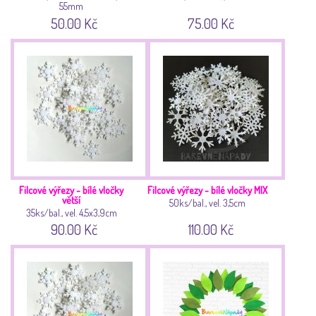
55mm
50.00 Kč
75.00 Kč
Filcové výřezy - bílé vločky
Filcové výřezy - bílé vločky MIX
větší
50ks/bal., vel. 3,5cm
35ks/bal., vel. 4,5x3,9cm
90.00 Kč
110.00 Kč