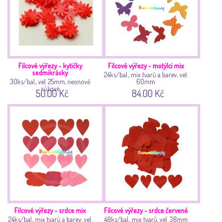
Filcové výřezy - kytičky
Filcové výřezy - motýlci mix
sedmikrásky
24ks/bal., mix tvarů a barev, vel.
30ks/bal., vel. 25mm, neonově
60mm
růžové
50.00 Kč
84.00 Kč
Filcové výřezy - srdce mix
Filcové výřezy - srdce červené
24ks/bal., mix tvarů a barev, vel.
48ks/bal., mix tvarů, vel. 38mm