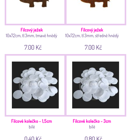
Filcový ježek
Filcový ježek
10x7,2cm, tl.3mm, tmavě hnědý
10x7,2cm, tl.3mm, středně hnědý
7.00 Kč
7.00 Kč
Filcové kolečko - 1,5cm
Filcové kolečko - 3cm
bílé
bílé
0.40 Kč
0.80 Kč