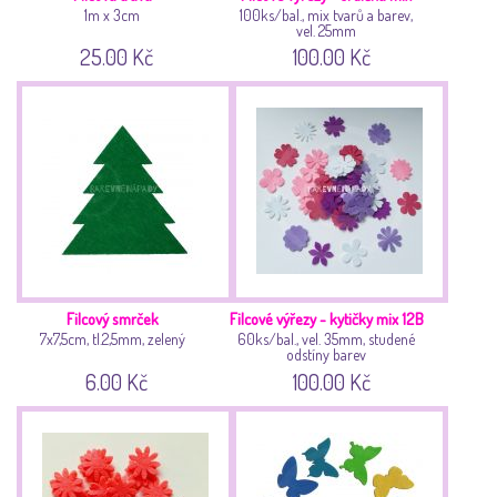
1m x 3cm
100ks/bal., mix tvarů a barev,
vel. 25mm
25.00 Kč
100.00 Kč
Filcový smrček
Filcové výřezy - kytičky mix 12B
7x7,5cm, tl.2,5mm, zelený
60ks/bal., vel. 35mm, studené
odstíny barev
6.00 Kč
100.00 Kč