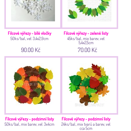
Filcové výřezy - bílé vločky
Filcové výřezy - zelené listy
50ks/bal., vel. 3,4x2,9cm
45ks/bal., mix barev, vel.
5,4x2,5cm
90.00 Kč
70.00 Kč
Filcové výřezy - podzimní listy
Filcové výřezy - podzimní listy
50ks/bal., mix barev, vel. 3x4cm
24ks/bal., mix tvarů a barev, vel.
cca 5cm