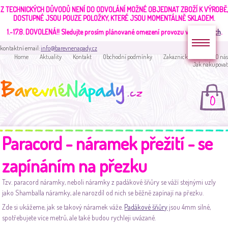
Z TECHNICKÝCH DŮVODŮ NENÍ DO ODVOLÁNÍ MOŽNÉ OBJEDNAT ZBOŽÍ K VÝROBĚ,
DOSTUPNÉ JSOU POUZE POLOŽKY, KTERÉ JSOU MOMENTÁLNĚ SKLADEM.
1.-17.8. DOVOLENÁ!!
Sledujte prosím plánované omezení provozu v
aktualitách
.
kontaktní email:
info@barevnenapady.cz
Home
Aktuality
Kontakt
Obchodní podmínky
Zakaznická sekce
O nás
Jak nakupovat
0
Paracord - náramek přežití - se
zapínáním na přezku
Tzv. paracord náramky, neboli náramky z padákové šňůry se váží stejnými uzly
jako Shamballa náramky, ale narozdíl od nich se běžně zapínají na přezku.
Zde si ukážeme, jak se takový náramek váže.
Padákové šňůry
jsou 4mm silné,
spotřebujete více metrů, ale také budou rychleji uvázané.