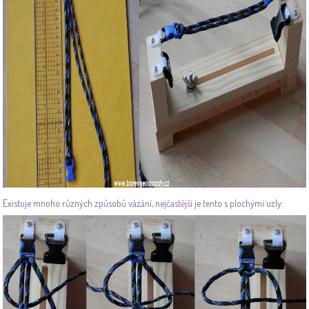
Existuje mnoho různých způsobů vázání, nejčastější je tento s plochými uzly: