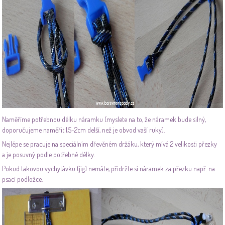
Naměříme potřebnou délku náramku (myslete na to, že náramek bude silný,
doporučujeme naměřit 1,5-2cm delší, než je obvod vaší ruky).
Nejlépe se pracuje na speciálním dřevěném držáku, který mívá 2 velikosti přezky
a je posuvný podle potřebné délky.
Pokud takovou vychytávku (jig) nemáte, přidržte si náramek za přezku např. na
psací podložce.