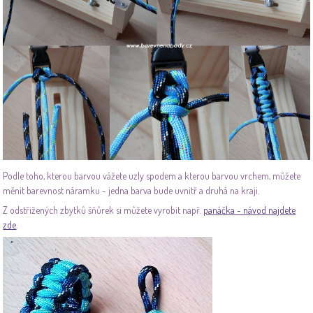
Podle toho, kterou barvou vážete uzly spodem a kterou barvou vrchem, můžete
měnit barevnost náramku - jedna barva bude uvnitř a druhá na kraji.
Z odstřižených zbytků šňůrek si můžete vyrobit např.
panáčka - návod najdete
zde
.