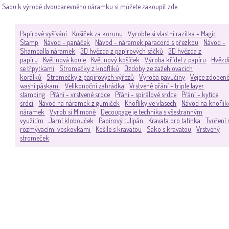
Sadu k výrobě dvoubarevného náramku si můžete zakoupit zde.
Papírové vyšívání
Košíček za korunu
Vyrobte si vlastní razítka - Magic
Stamp
Návod - panáček
Návod - náramek paracord s přezkou
Návod -
Shamballa náramek
3D hvězda z papírových sáčků
3D hvězda z
papíru
Květinová koule
Květinový košíček
Výroba křídel z papíru
Hvězd
se třpytkami
Stromečky z knoflíků
Ozdoby ze zažehlovacích
korálků
Stromečky z papírových výřezů
Výroba pavučiny
Vejce zdoben
washi páskami
Velikonoční zahrádka
Vrstvené přání - triple layer
stamping
Přání - vrstvené srdce
Přání - spirálové srdce
Přání - kytice
srdcí
Návod na náramek z gumiček
Knoflíky ve vlasech
Návod na knoflí
náramek
Vyrob si Mimoně
Decoupage je technika s všestranným
využitím
Jarní klobouček
Papírový tulipán
Kravata pro tatínka
Tvoření 
rozmývacími voskovkami
Košile s kravatou
Sako s kravatou
Vrstvený
stromeček