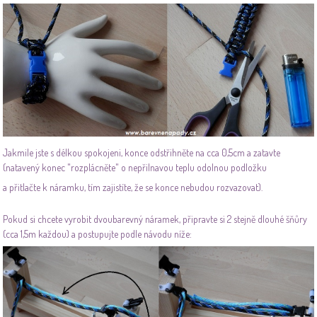
Jakmile jste s délkou spokojeni, konce odstřihněte na cca 0,5cm a zatavte
(natavený konec "rozplácněte" o nepřilnavou teplu odolnou podložku
a přitlačte k náramku, tím zajistíte, že se konce nebudou rozvazovat).
Pokud si chcete vyrobit dvoubarevný náramek, připravte si 2 stejně dlouhé šňůry
(cca 1,5m každou) a postupujte podle návodu níže: