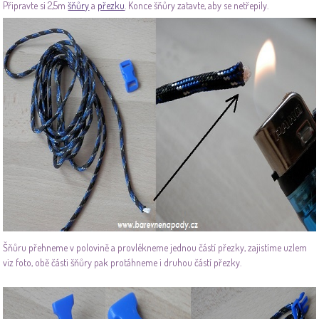
Připravte si 2,5m
šňůry
a
přezku
. Konce šňůry zatavte, aby se netřepily.
Šňůru přehneme v polovině a provlékneme jednou částí přezky, zajistíme uzlem
viz foto, obě části šňůry pak protáhneme i druhou částí přezky.