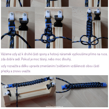
Vážeme uzly až k druhé části spony a hotový náramek vyzkoušíme přímo na ruce,
zda dobře sedí. Pokud je moc těsný, nebo moc dlouhý,
uzly rozvažte a délku upravte zmenšením/zvětšením vzdálenosti obou částí
přezky a znovu uvažte.