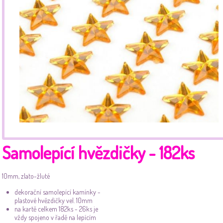
Samolepící hvězdičky - 182ks
10mm, zlato-žluté
dekorační samolepící kamínky -
plastové hvězdičky vel. 10mm
na kartě celkem 182ks - 26ks je
vždy spojeno v řadě na lepícím