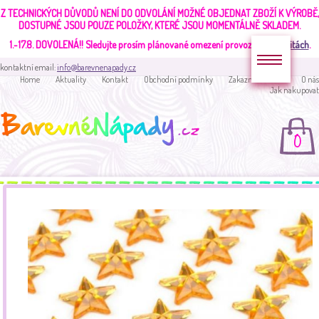
Z TECHNICKÝCH DŮVODŮ NENÍ DO ODVOLÁNÍ MOŽNÉ OBJEDNAT ZBOŽÍ K VÝROBĚ,
DOSTUPNÉ JSOU POUZE POLOŽKY, KTERÉ JSOU MOMENTÁLNĚ SKLADEM.
1.-17.8. DOVOLENÁ!!
Sledujte prosím plánované omezení provozu v
aktualitách
.
kontaktní email:
info@barevnenapady.cz
Home
Aktuality
Kontakt
Obchodní podmínky
Zakaznická sekce
O nás
Jak nakupovat
0