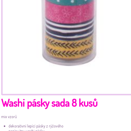
Washi pásky sada 8 kusů
mix vzorů
dekorativní lepící pásky z rýžového
papíru tzv. washi pásky