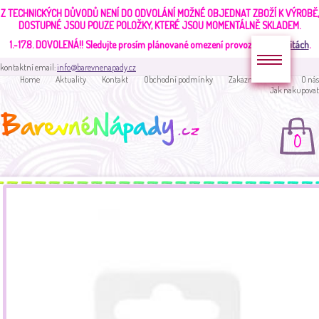
Z TECHNICKÝCH DŮVODŮ NENÍ DO ODVOLÁNÍ MOŽNÉ OBJEDNAT ZBOŽÍ K VÝROBĚ,
DOSTUPNÉ JSOU POUZE POLOŽKY, KTERÉ JSOU MOMENTÁLNĚ SKLADEM.
1.-17.8. DOVOLENÁ!!
Sledujte prosím plánované omezení provozu v
aktualitách
.
kontaktní email:
info@barevnenapady.cz
Home
Aktuality
Kontakt
Obchodní podmínky
Zakaznická sekce
O nás
Jak nakupovat
0