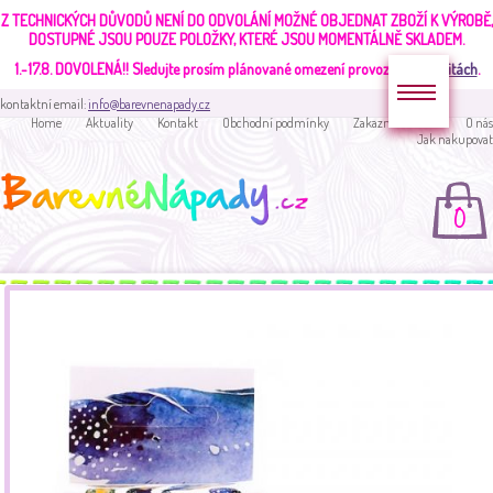
Z TECHNICKÝCH DŮVODŮ NENÍ DO ODVOLÁNÍ MOŽNÉ OBJEDNAT ZBOŽÍ K VÝROBĚ,
DOSTUPNÉ JSOU POUZE POLOŽKY, KTERÉ JSOU MOMENTÁLNĚ SKLADEM.
1.-17.8. DOVOLENÁ!!
Sledujte prosím plánované omezení provozu v
aktualitách
.
kontaktní email:
info@barevnenapady.cz
Home
Aktuality
Kontakt
Obchodní podmínky
Zakaznická sekce
O nás
Jak nakupovat
0