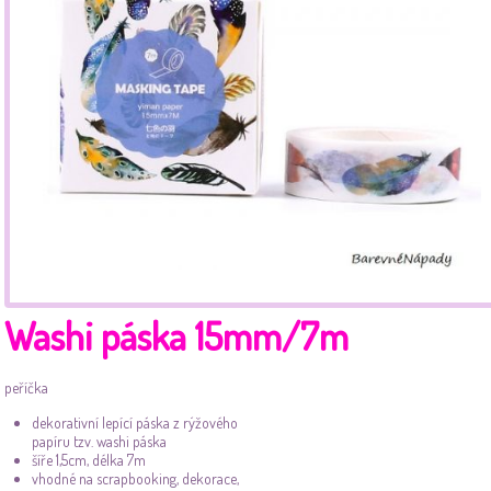
Washi páska 15mm/7m
peříčka
dekorativní lepící páska z rýžového
papíru tzv. washi páska
šíře 1,5cm, délka 7m
vhodné na scrapbooking, dekorace,