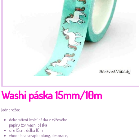
Washi páska 15mm/10m
jednorožec
dekorativní lepící páska z rýžového
papíru tzv. washi páska
šíře 1,5cm, délka 10m
vhodné na scrapbooking, dekorace,