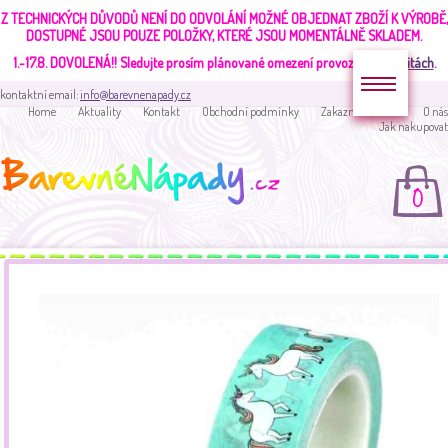
Z TECHNICKÝCH DŮVODŮ NENÍ DO ODVOLÁNÍ MOŽNÉ OBJEDNAT ZBOŽÍ K VÝROBĚ,
DOSTUPNÉ JSOU POUZE POLOŽKY, KTERÉ JSOU MOMENTÁLNĚ SKLADEM.
1.-17.8. DOVOLENÁ!!
Sledujte prosím plánované omezení provozu v
aktualitách
.
kontaktní email:
info@barevnenapady.cz
Home
Aktuality
Kontakt
Obchodní podmínky
Zakaznická sekce
O nás
Jak nakupovat
0