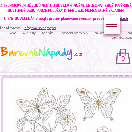
Z TECHNICKÝCH DŮVODŮ NENÍ DO ODVOLÁNÍ MOŽNÉ OBJEDNAT ZBOŽÍ K VÝROBĚ,
DOSTUPNÉ JSOU POUZE POLOŽKY, KTERÉ JSOU MOMENTÁLNĚ SKLADEM.
1.-17.8. DOVOLENÁ!!
Sledujte prosím plánované omezení provozu v
aktualitách
.
kontaktní email:
info@barevnenapady.cz
Home
Aktuality
Kontakt
Obchodní podmínky
Zakaznická sekce
O nás
Jak nakupovat
0