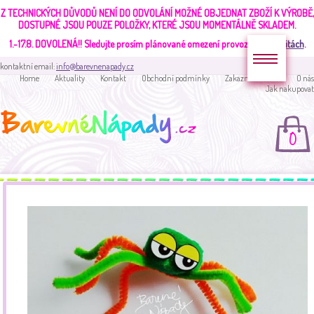
Z TECHNICKÝCH DŮVODŮ NENÍ DO ODVOLÁNÍ MOŽNÉ OBJEDNAT ZBOŽÍ K VÝROBĚ,
DOSTUPNÉ JSOU POUZE POLOŽKY, KTERÉ JSOU MOMENTÁLNĚ SKLADEM.
1.-17.8. DOVOLENÁ!!
Sledujte prosím plánované omezení provozu v
aktualitách
.
kontaktní email:
info@barevnenapady.cz
Home
Aktuality
Kontakt
Obchodní podmínky
Zakaznická sekce
O nás
Jak nakupovat
0