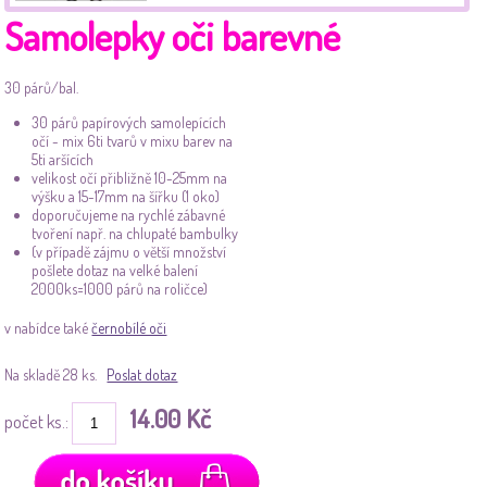
Samolepky oči barevné
30 párů/bal.
30 párů papírových samolepících
očí - mix 6ti tvarů v mixu barev na
5ti aršících
velikost očí přibližně 10-25mm na
výšku a 15-17mm na šířku (1 oko)
doporučujeme na rychlé zábavné
tvoření např. na chlupaté bambulky
(v případě zájmu o větší množství
pošlete dotaz na velké balení
2000ks=1000 párů na roličce)
v nabídce také
černobílé oči
Na skladě 28 ks.
Poslat dotaz
14.00 Kč
počet ks.: