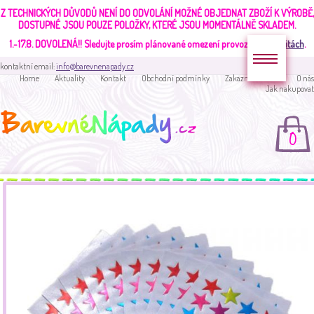
Z TECHNICKÝCH DŮVODŮ NENÍ DO ODVOLÁNÍ MOŽNÉ OBJEDNAT ZBOŽÍ K VÝROBĚ,
DOSTUPNÉ JSOU POUZE POLOŽKY, KTERÉ JSOU MOMENTÁLNĚ SKLADEM.
1.-17.8. DOVOLENÁ!!
Sledujte prosím plánované omezení provozu v
aktualitách
.
kontaktní email:
info@barevnenapady.cz
Home
Aktuality
Kontakt
Obchodní podmínky
Zakaznická sekce
O nás
Jak nakupovat
0