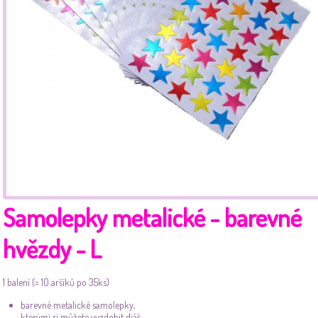
Samolepky metalické - barevné
hvězdy - L
1 balení (= 10 aršíků po 35ks)
barevné metalické samolepky,
kterými si můžete vyzdobit diář,