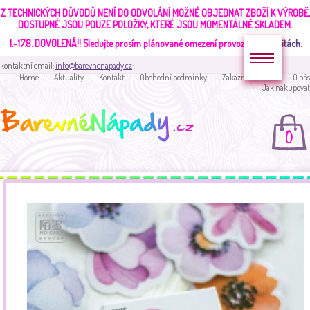
Z TECHNICKÝCH DŮVODŮ NENÍ DO ODVOLÁNÍ MOŽNÉ OBJEDNAT ZBOŽÍ K VÝROBĚ,
DOSTUPNÉ JSOU POUZE POLOŽKY, KTERÉ JSOU MOMENTÁLNĚ SKLADEM.
1.-17.8. DOVOLENÁ!!
Sledujte prosím plánované omezení provozu v
aktualitách
.
kontaktní email:
info@barevnenapady.cz
Home
Aktuality
Kontakt
Obchodní podmínky
Zakaznická sekce
O nás
Jak nakupovat
0