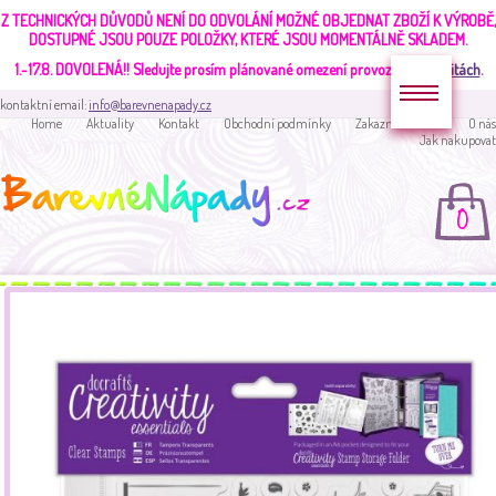
Z TECHNICKÝCH DŮVODŮ NENÍ DO ODVOLÁNÍ MOŽNÉ OBJEDNAT ZBOŽÍ K VÝROBĚ,
DOSTUPNÉ JSOU POUZE POLOŽKY, KTERÉ JSOU MOMENTÁLNĚ SKLADEM.
1.-17.8. DOVOLENÁ!!
Sledujte prosím plánované omezení provozu v
aktualitách
.
kontaktní email:
info@barevnenapady.cz
Home
Aktuality
Kontakt
Obchodní podmínky
Zakaznická sekce
O nás
Jak nakupovat
0