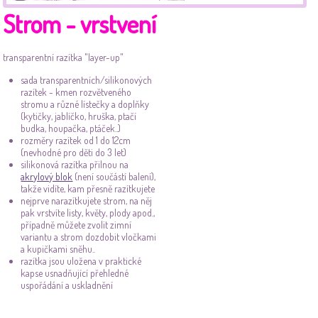
Strom - vrstvení
transparentní razítka "layer-up"
sada transparentních/silikonových
razítek - kmen rozvětveného
stromu a různé lístečky a doplňky
(kytičky, jablíčko, hruška, ptačí
budka, houpačka, ptáček..)
rozměry razítek od 1 do 12cm
(nevhodné pro děti do 3 let)
silikonová razítka přilnou na
akrylový blok
(není součástí balení),
takže vidíte, kam přesně razítkujete
nejprve narazítkujete strom, na něj
pak vrstvíte listy, květy, plody apod.,
případně můžete zvolit zimní
variantu a strom dozdobit vločkami
a kupičkami sněhu..
razítka jsou uložena v praktické
kapse usnadňující přehledné
uspořádání a uskladnění