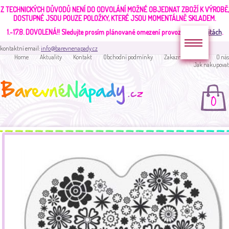
Z TECHNICKÝCH DŮVODŮ NENÍ DO ODVOLÁNÍ MOŽNÉ OBJEDNAT ZBOŽÍ K VÝROBĚ,
DOSTUPNÉ JSOU POUZE POLOŽKY, KTERÉ JSOU MOMENTÁLNĚ SKLADEM.
1.-17.8. DOVOLENÁ!!
Sledujte prosím plánované omezení provozu v
aktualitách
.
kontaktní email:
info@barevnenapady.cz
Home
Aktuality
Kontakt
Obchodní podmínky
Zakaznická sekce
O nás
Jak nakupovat
0