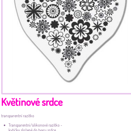
Květinové srdce
transparentní razítko
Transparentní/silikonové razítko -
kytičky složené do tvaru srdce