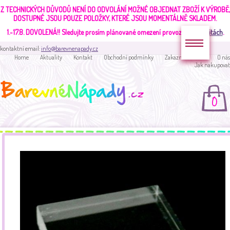
Z TECHNICKÝCH DŮVODŮ NENÍ DO ODVOLÁNÍ MOŽNÉ OBJEDNAT ZBOŽÍ K VÝROBĚ,
DOSTUPNÉ JSOU POUZE POLOŽKY, KTERÉ JSOU MOMENTÁLNĚ SKLADEM.
1.-17.8. DOVOLENÁ!!
Sledujte prosím plánované omezení provozu v
aktualitách
.
kontaktní email:
info@barevnenapady.cz
Home
Aktuality
Kontakt
Obchodní podmínky
Zakaznická sekce
O nás
Jak nakupovat
0