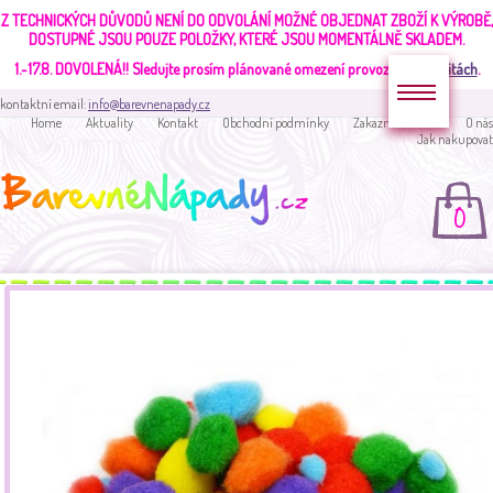
Z TECHNICKÝCH DŮVODŮ NENÍ DO ODVOLÁNÍ MOŽNÉ OBJEDNAT ZBOŽÍ K VÝROBĚ,
DOSTUPNÉ JSOU POUZE POLOŽKY, KTERÉ JSOU MOMENTÁLNĚ SKLADEM.
1.-17.8. DOVOLENÁ!!
Sledujte prosím plánované omezení provozu v
aktualitách
.
kontaktní email:
info@barevnenapady.cz
Home
Aktuality
Kontakt
Obchodní podmínky
Zakaznická sekce
O nás
Jak nakupovat
0