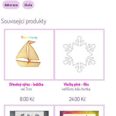
dekorace
škola
Související produkty
Dřevěný výřez - lodička
Vločky plné - 6ks
vel. 7cm
vel.10cm, bílá čtvrtka
8.00 Kč
24.00 Kč