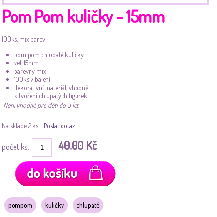
Pom Pom kuličky - 15mm
100ks, mix barev
pom pom chlupaté kuličky
vel. 15mm
barevný mix
100ks v balení
dekorativní materiál, vhodné
k tvoření chlupatých figurek
Není vhodné pro děti do 3 let.
Na skladě 2 ks.
Poslat dotaz
40.00 Kč
počet ks.:
pompom
kuličky
chlupaté