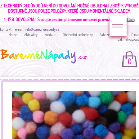
Z TECHNICKÝCH DŮVODŮ NENÍ DO ODVOLÁNÍ MOŽNÉ OBJEDNAT ZBOŽÍ K VÝROBĚ,
DOSTUPNÉ JSOU POUZE POLOŽKY, KTERÉ JSOU MOMENTÁLNĚ SKLADEM.
1.-17.8. DOVOLENÁ!!
Sledujte prosím plánované omezení provozu v
aktualitách
.
kontaktní email:
info@barevnenapady.cz
Home
Aktuality
Kontakt
Obchodní podmínky
Zakaznická sekce
O nás
Jak nakupovat
0