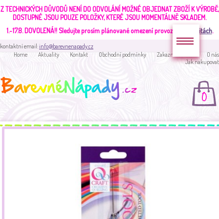
Z TECHNICKÝCH DŮVODŮ NENÍ DO ODVOLÁNÍ MOŽNÉ OBJEDNAT ZBOŽÍ K VÝROBĚ,
DOSTUPNÉ JSOU POUZE POLOŽKY, KTERÉ JSOU MOMENTÁLNĚ SKLADEM.
1.-17.8. DOVOLENÁ!!
Sledujte prosím plánované omezení provozu v
aktualitách
.
kontaktní email:
info@barevnenapady.cz
Home
Aktuality
Kontakt
Obchodní podmínky
Zakaznická sekce
O nás
Jak nakupovat
0