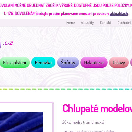
DVOLÁNÍ MOŽNÉ OBJEDNAT ZBOŽÍ K VÝROBĚ, DOSTUPNÉ JSOU POUZE POLOŽKY,
1.-17.8. DOVOLENÁ!!
Sledujte prosím plánované omezení provozu v
aktualitách
.
Home
Aktuality
Kontakt
Obchodní
Filc a plstění
Pěnovka
Šňůrky
Galanterie
Oslavy
Chlupaté modelov
20ks, modré (námořnické)
chlupaté modelovací drátky