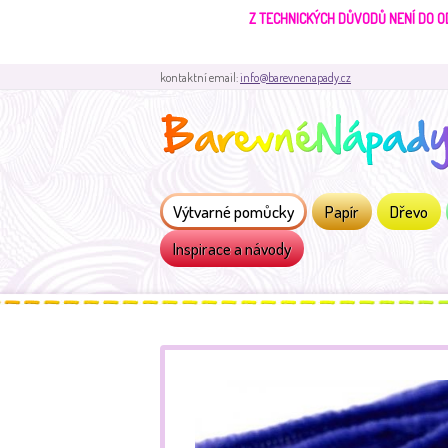
Z TECHNICKÝCH DŮVODŮ NENÍ DO O
kontaktní email:
info@barevnenapady.cz
Výtvarné pomůcky
Papír
Dřevo
Inspirace a návody