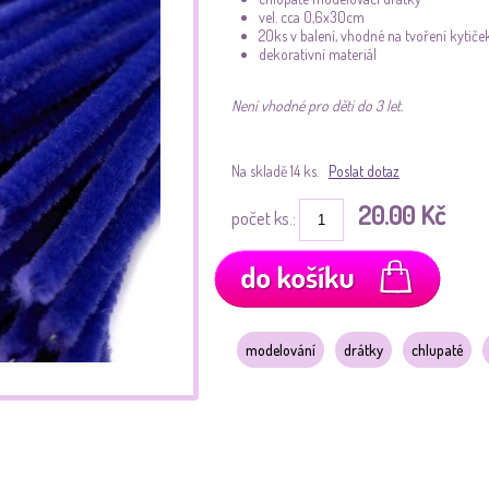
vel. cca 0,6x30cm
20ks v balení, vhodné na tvoření kytiček
dekorativní materiál
Není vhodné pro děti do 3 let.
Na skladě 14 ks.
Poslat dotaz
20.00 Kč
počet ks.:
modelování
drátky
chlupaté