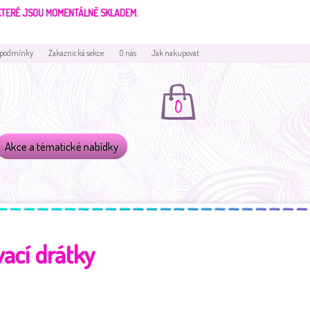
 KTERÉ JSOU MOMENTÁLNĚ SKLADEM.
 podmínky
Zakaznická sekce
O nás
Jak nakupovat
0
Akce a tématické nabídky
ací drátky