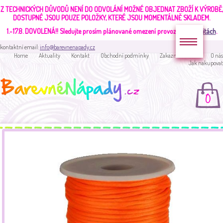
Z TECHNICKÝCH DŮVODŮ NENÍ DO ODVOLÁNÍ MOŽNÉ OBJEDNAT ZBOŽÍ K VÝROBĚ,
DOSTUPNÉ JSOU POUZE POLOŽKY, KTERÉ JSOU MOMENTÁLNĚ SKLADEM.
1.-17.8. DOVOLENÁ!!
Sledujte prosím plánované omezení provozu v
aktualitách
.
kontaktní email:
info@barevnenapady.cz
Home
Aktuality
Kontakt
Obchodní podmínky
Zakaznická sekce
O nás
Jak nakupovat
0