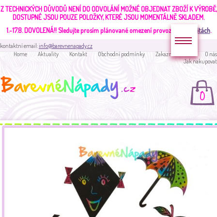
Z TECHNICKÝCH DŮVODŮ NENÍ DO ODVOLÁNÍ MOŽNÉ OBJEDNAT ZBOŽÍ K VÝROBĚ,
DOSTUPNÉ JSOU POUZE POLOŽKY, KTERÉ JSOU MOMENTÁLNĚ SKLADEM.
1.-17.8. DOVOLENÁ!!
Sledujte prosím plánované omezení provozu v
aktualitách
.
kontaktní email:
info@barevnenapady.cz
Home
Aktuality
Kontakt
Obchodní podmínky
Zakaznická sekce
O nás
Jak nakupovat
0