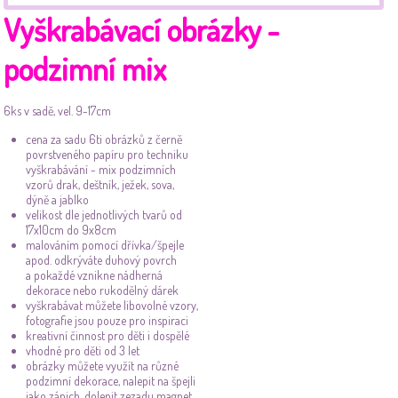
Vyškrabávací obrázky -
podzimní mix
6ks v sadě, vel. 9-17cm
cena za sadu 6ti
obrázků z černě
povrstveného papíru pro techniku
vyškrabávání - mix podzimních
vzorů drak, deštník, ježek, sova,
dýně a jablko
velikost dle jednotlivých tvarů od
17x10cm do 9x8cm
malováním pomocí dřívka/špejle
apod. odkrýváte duhový povrch
a pokaždé vznikne nádherná
dekorace nebo rukodělný dárek
vyškrabávat můžete libovolné vzory,
fotografie jsou pouze pro inspiraci
kreativní činnost pro děti i dospělé
vhodné pro děti od 3 let
obrázky můžete využít na různé
podzimní dekorace, nalepit na špejli
jako zápich, dolepit zezadu magnet