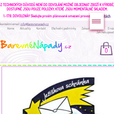
Z TECHNICKÝCH DŮVODŮ NENÍ DO ODVOLÁNÍ MOŽNÉ OBJEDNAT ZBOŽÍ K VÝROBĚ,
DOSTUPNÉ JSOU POUZE POLOŽKY, KTERÉ JSOU MOMENTÁLNĚ SKLADEM.
1.-17.8. DOVOLENÁ!!
Sledujte prosím plánované omezení provozu v
aktualitách
.
kontaktní email:
info@barevnenapady.cz
Home
Aktuality
Kontakt
Obchodní podmínky
Zakaznická sekce
O nás
Jak nakupovat
0