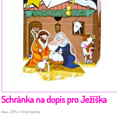
Schránka na dopis pro Ježíška
sleva:-33%; z vlnité lepenky