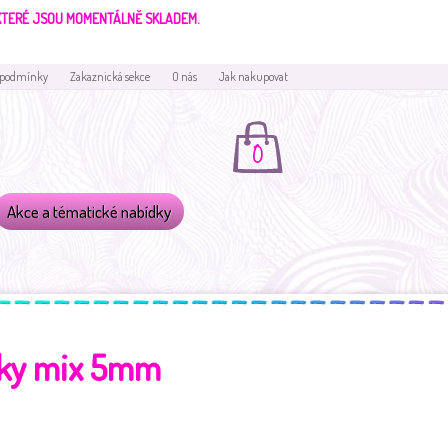
 KTERÉ JSOU MOMENTÁLNĚ SKLADEM.
 podmínky
Zakaznická sekce
O nás
Jak nakupovat
0
Akce a tématické nabídky
žky mix 5mm