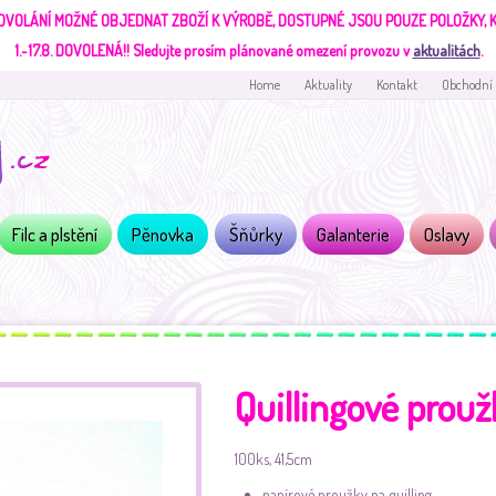
DVOLÁNÍ MOŽNÉ OBJEDNAT ZBOŽÍ K VÝROBĚ, DOSTUPNÉ JSOU POUZE POLOŽKY,
1.-17.8. DOVOLENÁ!!
Sledujte prosím plánované omezení provozu v
aktualitách
.
Home
Aktuality
Kontakt
Obchodní
Filc a plstění
Pěnovka
Šňůrky
Galanterie
Oslavy
Quillingové prou
100ks, 41,5cm
papírové proužky na quilling