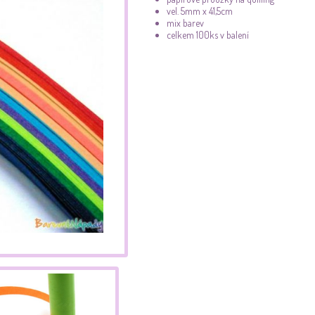
vel. 5mm x 41,5cm
mix barev
celkem 100ks v balení