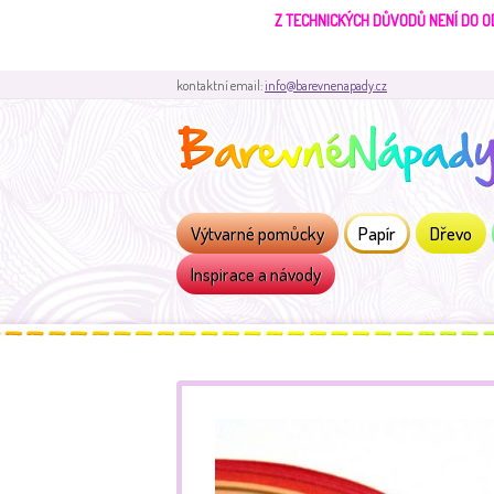
Z TECHNICKÝCH DŮVODŮ NENÍ DO O
kontaktní email:
info@barevnenapady.cz
Výtvarné pomůcky
Papír
Dřevo
Inspirace a návody