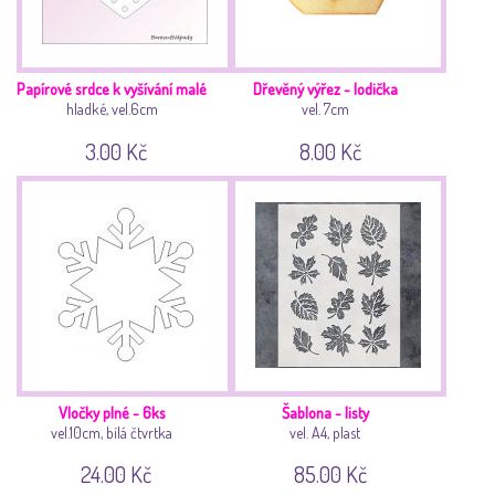
Papírové srdce k vyšívání malé
Dřevěný výřez - lodička
hladké, vel.6cm
vel. 7cm
3.00 Kč
8.00 Kč
Vločky plné - 6ks
Šablona - listy
vel.10cm, bílá čtvrtka
vel. A4, plast
24.00 Kč
85.00 Kč