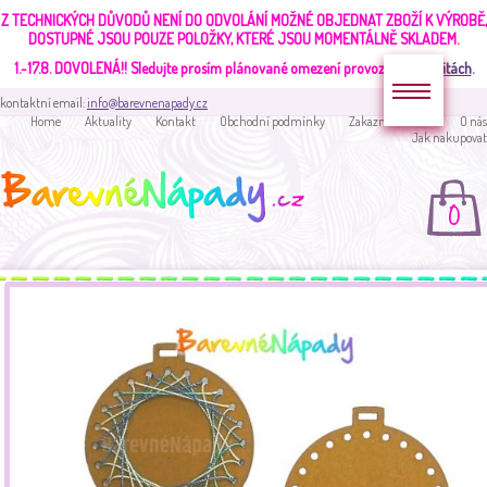
Z TECHNICKÝCH DŮVODŮ NENÍ DO ODVOLÁNÍ MOŽNÉ OBJEDNAT ZBOŽÍ K VÝROBĚ,
DOSTUPNÉ JSOU POUZE POLOŽKY, KTERÉ JSOU MOMENTÁLNĚ SKLADEM.
1.-17.8. DOVOLENÁ!!
Sledujte prosím plánované omezení provozu v
aktualitách
.
kontaktní email:
info@barevnenapady.cz
Home
Aktuality
Kontakt
Obchodní podmínky
Zakaznická sekce
O nás
Jak nakupovat
0