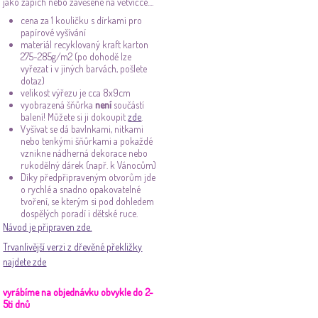
jako zápich nebo zavěšené na větvičce....
cena za 1 kouličku s dírkami pro
papírové vyšívání
materiál recyklovaný kraft karton
275-285g/m2 (po dohodě lze
vyřezat i v jiných barvách, pošlete
dotaz)
velikost výřezu je cca 8x9cm
vyobrazená šňůrka
není
součástí
balení! Můžete si ji dokoupit
zde
.
Vyšívat se dá bavlnkami, nitkami
nebo tenkými šňůrkami a pokaždé
vznikne nádherná dekorace nebo
rukodělný dárek (např. k Vánocům)
Díky předpřipraveným otvorům jde
o rychlé a snadno opakovatelné
tvoření, se kterým si pod dohledem
dospělých poradí i dětské ruce.
Návod je připraven zde.
Trvanlivější verzi z dřevěné překližky
najdete zde
vyrábíme na objednávku obvykle do 2-
5ti dnů