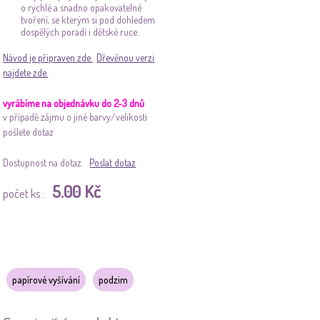
o rychlé a snadno opakovatelné
tvoření, se kterým si pod dohledem
dospělých poradí i dětské ruce.
Návod je připraven zde.
Dřevěnou verzi
najdete zde.
vyrábíme na objednávku do 2-3 dnů
v případě zájmu o jiné barvy/velikosti
pošlete dotaz
Dostupnost na dotaz.
Poslat dotaz
5.00 Kč
počet ks.:
papírové vyšívání
podzim