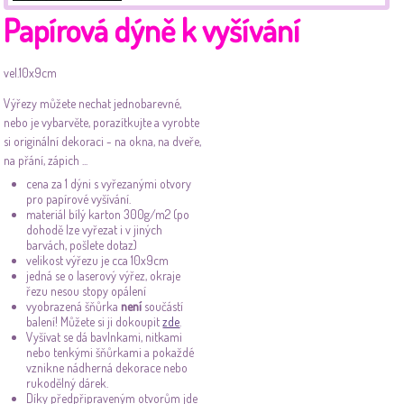
Papírová dýně k vyšívání
vel.10x9cm
Výřezy můžete nechat jednobarevné,
nebo je vybarvěte, porazítkujte a vyrobte
si originální dekoraci - na okna, na dveře,
na přání, zápich ...
cena za 1 dýni s vyřezanými otvory
pro papírové vyšívání.
materiál bílý karton 300g/m2 (po
dohodě lze vyřezat i v jiných
barvách, pošlete dotaz)
velikost výřezu je cca 10x9cm
jedná se o laserový výřez, okraje
řezu nesou stopy opálení
vyobrazená šňůrka
není
součástí
balení! Můžete si ji dokoupit
zde
.
Vyšívat se dá bavlnkami, nitkami
nebo tenkými šňůrkami a pokaždé
vznikne nádherná dekorace nebo
rukodělný dárek.
Díky předpřipraveným otvorům jde