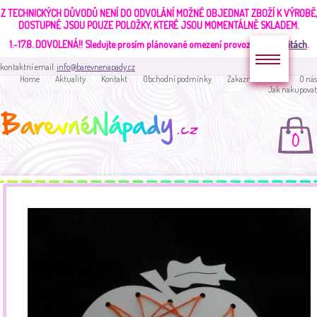
Z TECHNICKÝCH DŮVODŮ NENÍ DO ODVOLÁNÍ MOŽNÉ OBJEDNAT ZBOŽÍ K VÝROBĚ,
DOSTUPNÉ JSOU POUZE POLOŽKY, KTERÉ JSOU MOMENTÁLNĚ SKLADEM.
1.-17.8. DOVOLENÁ!!
Sledujte prosím plánované omezení provozu v
aktualitách
.
kontaktní email:
info@barevnenapady.cz
Home
Aktuality
Kontakt
Obchodní podmínky
Zakaznická sekce
O nás
Jak nakupovat
0