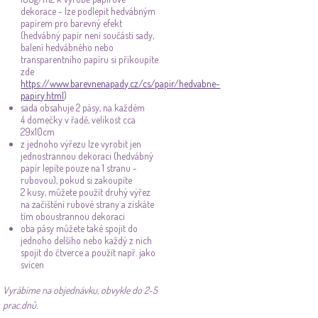
dekorace - lze podlepit hedvábným
papírem pro barevný efekt
(hedvábný papír není součástí sady,
balení hedvábného nebo
transparentního papíru si přikoupíte
zde
https://www.barevnenapady.cz/cs/papir/hedvabne-
papiry.html
)
sada obsahuje 2 pásy, na každém
4 domečky v řadě, velikost cca
29x10cm
z jednoho výřezu lze vyrobit jen
jednostrannou dekoraci (hedvábný
papír lepíte pouze na 1 stranu -
rubovou), pokud si zakoupíte
2 kusy, můžete použít druhý výřez
na začištění rubové strany a získáte
tím oboustrannou dekoraci
oba pásy můžete také spojit do
jednoho delšího nebo každý z nich
spojit do čtverce a použít např. jako
svícen
Vyrábíme na objednávku, obvykle do 2-5
prac.dnů.