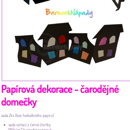
Papírová dekorace - čarodějné
domečky
sada 2ks (bez hedvábného papíru)
sada výřezů z černé čtvrtky
180g/m2 k výrobě papírové