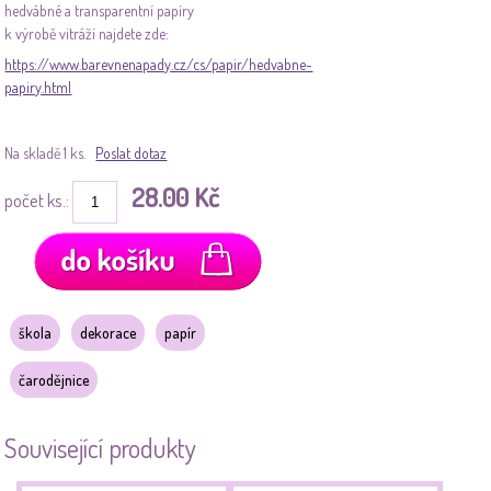
hedvábné a transparentní papíry
k výrobě vitráží najdete zde:
https://www.barevnenapady.cz/cs/papir/hedvabne-
papiry.html
Na skladě 1 ks.
Poslat dotaz
28.00 Kč
počet ks.:
škola
dekorace
papír
čarodějnice
Související produkty