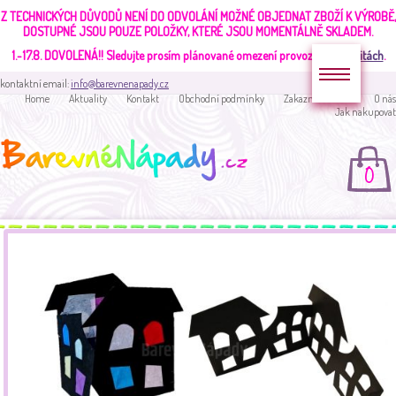
Z TECHNICKÝCH DŮVODŮ NENÍ DO ODVOLÁNÍ MOŽNÉ OBJEDNAT ZBOŽÍ K VÝROBĚ,
DOSTUPNÉ JSOU POUZE POLOŽKY, KTERÉ JSOU MOMENTÁLNĚ SKLADEM.
1.-17.8. DOVOLENÁ!!
Sledujte prosím plánované omezení provozu v
aktualitách
.
kontaktní email:
info@barevnenapady.cz
Home
Aktuality
Kontakt
Obchodní podmínky
Zakaznická sekce
O nás
Jak nakupovat
0