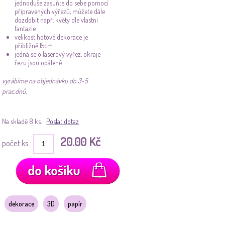
jednoduše zasuňte do sebe pomocí
připravených výřezů, můžete dále
dozdobit např. květy dle vlastní
fantazie
velikost hotové dekorace je
přibližně 15cm
jedná se o laserový výřez, okraje
řezu jsou opálené
vyrábíme na objednávku do 3-5
prac.dnů.
Na skladě 8 ks.
Poslat dotaz
20.00 Kč
počet ks.:
dekorace
3D
papír