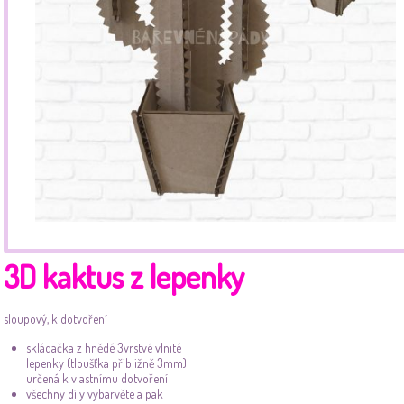
3D kaktus z lepenky
sloupový, k dotvoření
skládačka
z hnědé 3vrstvé vlnité
lepenky (tloušťka přibližně 3mm)
určená k vlastnímu dotvoření
všechny díly vybarvěte a pak