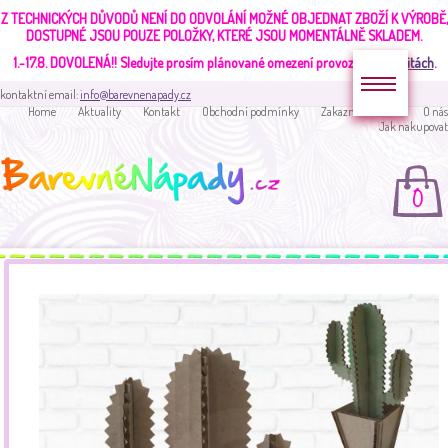
Z TECHNICKÝCH DŮVODŮ NENÍ DO ODVOLÁNÍ MOŽNÉ OBJEDNAT ZBOŽÍ K VÝROBĚ,
DOSTUPNÉ JSOU POUZE POLOŽKY, KTERÉ JSOU MOMENTÁLNĚ SKLADEM.
1.-17.8. DOVOLENÁ!!
Sledujte prosím plánované omezení provozu v
aktualitách
.
kontaktní email:
info@barevnenapady.cz
Home
Aktuality
Kontakt
Obchodní podmínky
Zakaznická sekce
O nás
Jak nakupovat
0