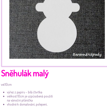
Sněhulák malý
vel.10cm
výřez z papíru - bílá čtvrtka
velikost 10cm je uzpůsobená použití
na vánoční přáníčka
vhodné k domalování, polepení,