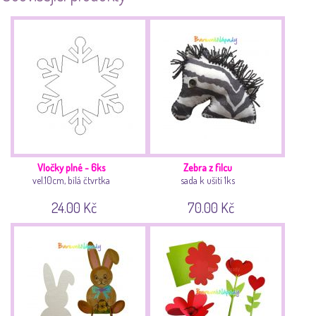
Vločky plné - 6ks
Zebra z filcu
vel.10cm, bílá čtvrtka
sada k ušití 1ks
24.00 Kč
70.00 Kč