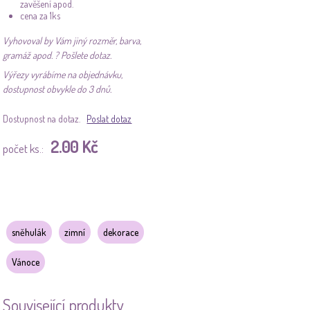
zavěšení apod.
cena za 1ks
Vyhovoval by Vám jiný rozměr, barva,
gramáž apod. ? Pošlete dotaz.
Výřezy vyrábíme na objednávku,
dostupnost obvykle do 3 dnů.
Dostupnost na dotaz.
Poslat dotaz
2.00 Kč
počet ks.:
sněhulák
zimní
dekorace
Vánoce
Související produkty