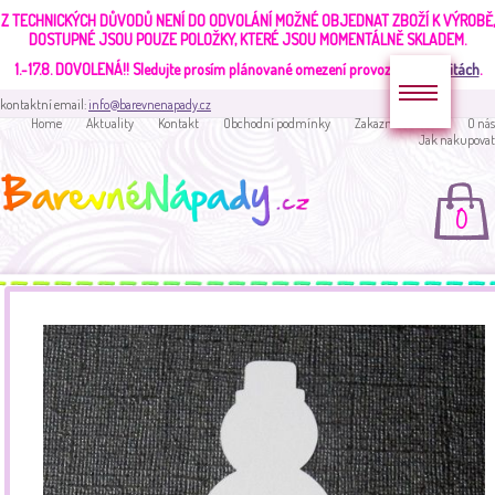
Z TECHNICKÝCH DŮVODŮ NENÍ DO ODVOLÁNÍ MOŽNÉ OBJEDNAT ZBOŽÍ K VÝROBĚ,
DOSTUPNÉ JSOU POUZE POLOŽKY, KTERÉ JSOU MOMENTÁLNĚ SKLADEM.
1.-17.8. DOVOLENÁ!!
Sledujte prosím plánované omezení provozu v
aktualitách
.
kontaktní email:
info@barevnenapady.cz
Home
Aktuality
Kontakt
Obchodní podmínky
Zakaznická sekce
O nás
Jak nakupovat
0