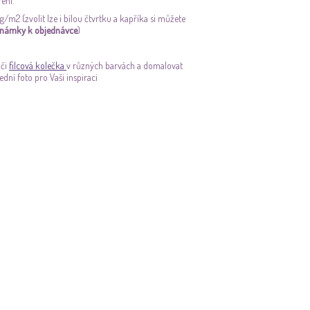
ení.
m2 (zvolit lze i bílou čtvrtku a kapříka si můžete
známky k objednávce
)
 či
filcová kolečka
v různých barvách a domalovat
ední foto pro Vaši inspiraci