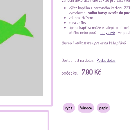
Vánoční dekorace nebo základ pro Vaše tvoř
výřez kapříka z barevného kartonu 220g/
vymalovat -
volbu barvy uveďte do po
vel. cca 10x17cm
cena za 1ks
tip: na kapříka můžete nalepit papírová
očičko nebo použít
pohyblivé
- viz posl
(barvu i velikost lze upravit na Vaše přání)
Dostupnost na dotaz.
Poslat dotaz
7.00 Kč
počet ks.:
ryba
Vánoce
papír