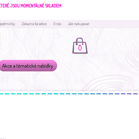
 KTERÉ JSOU MOMENTÁLNĚ SKLADEM.
 podmínky
Zakaznická sekce
O nás
Jak nakupovat
0
Akce a tématické nabídky