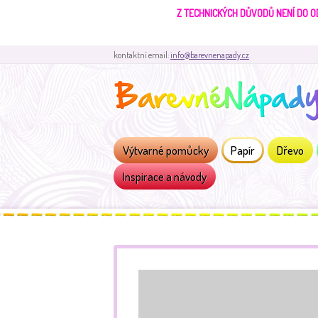
Z TECHNICKÝCH DŮVODŮ NENÍ DO O
kontaktní email:
info@barevnenapady.cz
Výtvarné pomůcky
Papír
Dřevo
Inspirace a návody