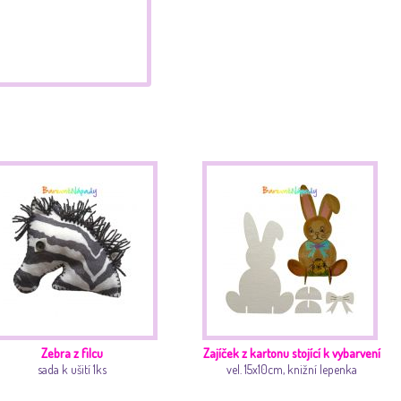
Zebra z filcu
Zajíček z kartonu stojící k vybarvení
sada k ušití 1ks
vel. 15x10cm, knižní lepenka