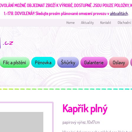
DVOLÁNÍ MOŽNÉ OBJEDNAT ZBOŽÍ K VÝROBĚ, DOSTUPNÉ JSOU POUZE POLOŽKY,
1.-17.8. DOVOLENÁ!!
Sledujte prosím plánované omezení provozu v
aktualitách
.
Home
Aktuality
Kontakt
Obchodní
Filc a plstění
Pěnovka
Šňůrky
Galanterie
Oslavy
Kapřík plný
papírový výřez, 10x17cm