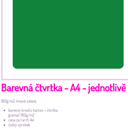
Barevná čtvrtka - A4 - jednotlivě
180g/m2, tmavě zelená
barevný kreslící karton = čtvrtka
gramáž 180g/m2
cena za 1 arch A4
český výrobek