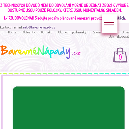
Z TECHNICKÝCH DŮVODŮ NENÍ DO ODVOLÁNÍ MOŽNÉ OBJEDNAT ZBOŽÍ K VÝROBĚ,
DOSTUPNÉ JSOU POUZE POLOŽKY, KTERÉ JSOU MOMENTÁLNĚ SKLADEM.
1.-17.8. DOVOLENÁ!!
Sledujte prosím plánované omezení provozu v
aktualitách
.
kontaktní email:
info@barevnenapady.cz
Home
Aktuality
Kontakt
Obchodní podmínky
Zakaznická sekce
O nás
Jak nakupovat
0