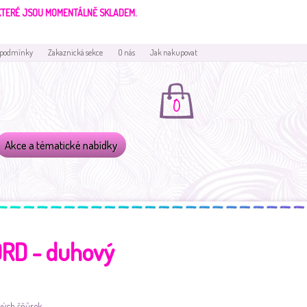
 KTERÉ JSOU MOMENTÁLNĚ SKLADEM.
 podmínky
Zakaznická sekce
O nás
Jak nakupovat
0
Akce a tématické nabídky
RD - duhový
vých šňůrek