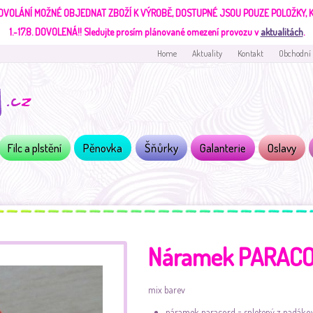
DVOLÁNÍ MOŽNÉ OBJEDNAT ZBOŽÍ K VÝROBĚ, DOSTUPNÉ JSOU POUZE POLOŽKY,
1.-17.8. DOVOLENÁ!!
Sledujte prosím plánované omezení provozu v
aktualitách
.
Home
Aktuality
Kontakt
Obchodní
Filc a plstění
Pěnovka
Šňůrky
Galanterie
Oslavy
Náramek PARACO
mix barev
náramek paracord = spletený z padáko