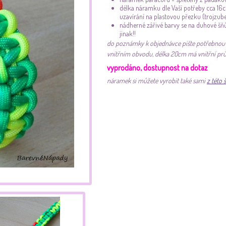
délka náramku dle Vaší potřeby cca 16c
uzavírání na plastovou přezku (trojzub
nádherné zářivé barvy se na duhové šňů
jinak!!
do poznámky k objednávce pište potřebnou d
vnitřním obvodu, délka 20cm má vnitřní pr
vyprodáno, dostupnost na dotaz
náramek si můžete vyrobit také sami
z této 