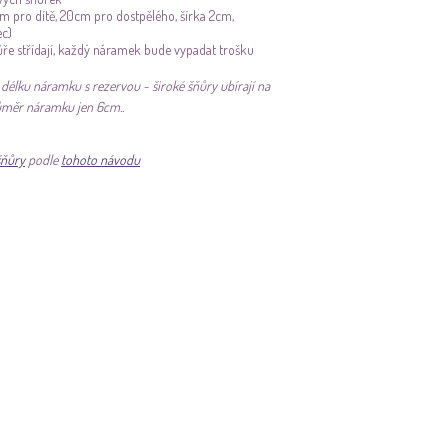
m pro dítě, 20cm pro dostpělého, šírka 2cm,
ec)
ře střídají, každý náramek bude vypadat trošku
élku náramku s rezervou - široké šňůry ubírají na
ůměr náramku jen 6cm..
šňůry
podle
tohoto návodu