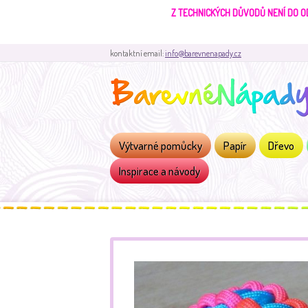
Z TECHNICKÝCH DŮVODŮ NENÍ DO O
kontaktní email:
info@barevnenapady.cz
Výtvarné pomůcky
Papír
Dřevo
Inspirace a návody