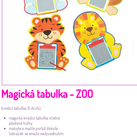
Magická tabulka - ZOO
kreslící tabulka, 6 druhů
magická kreslící tabulka včetně
plastové tužky
malujte a mažte pořád dokola
(obrázek se smaže nadzvednutím