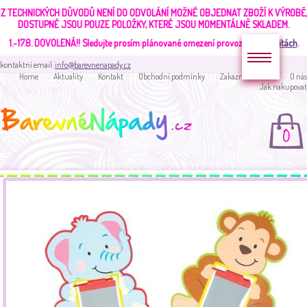
Z TECHNICKÝCH DŮVODŮ NENÍ DO ODVOLÁNÍ MOŽNÉ OBJEDNAT ZBOŽÍ K VÝROBĚ,
DOSTUPNÉ JSOU POUZE POLOŽKY, KTERÉ JSOU MOMENTÁLNĚ SKLADEM.
1.-17.8. DOVOLENÁ!!
Sledujte prosím plánované omezení provozu v
aktualitách
.
kontaktní email:
info@barevnenapady.cz
Home
Aktuality
Kontakt
Obchodní podmínky
Zakaznická sekce
O nás
Jak nakupovat
0