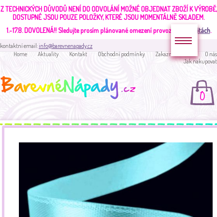
Z TECHNICKÝCH DŮVODŮ NENÍ DO ODVOLÁNÍ MOŽNÉ OBJEDNAT ZBOŽÍ K VÝROBĚ,
DOSTUPNÉ JSOU POUZE POLOŽKY, KTERÉ JSOU MOMENTÁLNĚ SKLADEM.
1.-17.8. DOVOLENÁ!!
Sledujte prosím plánované omezení provozu v
aktualitách
.
kontaktní email:
info@barevnenapady.cz
Home
Aktuality
Kontakt
Obchodní podmínky
Zakaznická sekce
O nás
Jak nakupovat
0