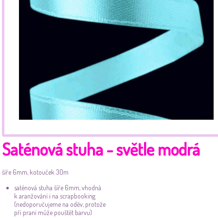
Saténová stuha - světle modrá
šíře 6mm, kotouček 30m
saténová stuha šíře 6mm, vhodná
k aranžování i na scrapbooking
(nedoporučujeme na oděv, protože
při praní může pouštět barvu)