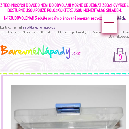
Z TECHNICKÝCH DŮVODŮ NENÍ DO ODVOLÁNÍ MOŽNÉ OBJEDNAT ZBOŽÍ K VÝROBĚ,
DOSTUPNÉ JSOU POUZE POLOŽKY, KTERÉ JSOU MOMENTÁLNĚ SKLADEM.
1.-17.8. DOVOLENÁ!!
Sledujte prosím plánované omezení provozu v
aktualitách
.
kontaktní email:
info@barevnenapady.cz
Home
Aktuality
Kontakt
Obchodní podmínky
Zakaznická sekce
O nás
Jak nakupovat
0