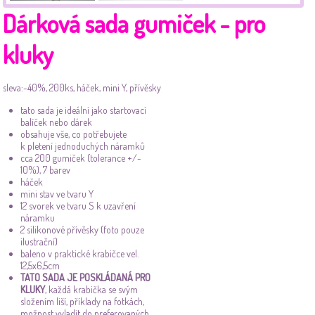
Dárková sada gumiček - pro
kluky
sleva:-40%, 200ks, háček, mini Y, přívěsky
tato sada je ideální jako startovací
balíček nebo dárek
obsahuje vše, co potřebujete
k pletení jednoduchých náramků
cca 200 gumiček (tolerance +/-
10%), 7 barev
háček
mini stav ve tvaru Y
12 svorek ve tvaru S k uzavření
náramku
2 silikonové přívěsky (foto pouze
ilustrační)
baleno v praktické krabičce vel.
12,5x6,5cm
TATO SADA JE POSKLÁDANÁ PRO
KLUKY
, každá krabička se svým
složením liší, příklady na fotkách,
možnost vyladit do preferovaných