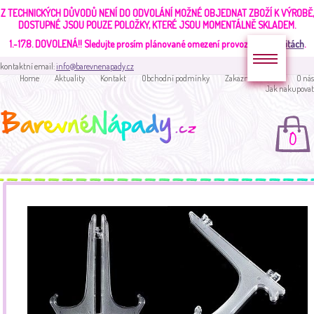
Z TECHNICKÝCH DŮVODŮ NENÍ DO ODVOLÁNÍ MOŽNÉ OBJEDNAT ZBOŽÍ K VÝROBĚ,
DOSTUPNÉ JSOU POUZE POLOŽKY, KTERÉ JSOU MOMENTÁLNĚ SKLADEM.
1.-17.8. DOVOLENÁ!!
Sledujte prosím plánované omezení provozu v
aktualitách
.
kontaktní email:
info@barevnenapady.cz
Home
Aktuality
Kontakt
Obchodní podmínky
Zakaznická sekce
O nás
Jak nakupovat
0