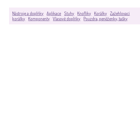
Nástroje a doplňky
Aplikace
Stuhy
Knoflíky
Korálky
Zažehlovací
korálky
Komponenty
Vlasové doplňky
Pouzdra, peněženky, tašky