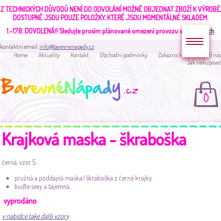
Z TECHNICKÝCH DŮVODŮ NENÍ DO ODVOLÁNÍ MOŽNÉ OBJEDNAT ZBOŽÍ K VÝROBĚ,
DOSTUPNÉ JSOU POUZE POLOŽKY, KTERÉ JSOU MOMENTÁLNĚ SKLADEM.
1.-17.8. DOVOLENÁ!!
Sledujte prosím plánované omezení provozu v
aktualitách
.
kontaktní email:
info@barevnenapady.cz
Home
Aktuality
Kontakt
Obchodní podmínky
Zakaznická sekce
O nás
Jak nakupovat
0
Krajková maska - škraboška
černá, vzor 5
pružná a poddajná maska/škraboška z černé krajky
buďte sexy a tajemná..
vyprodáno
v nabídce také další vzory