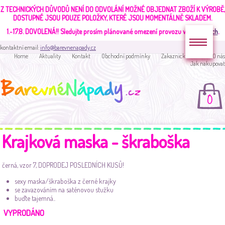
Z TECHNICKÝCH DŮVODŮ NENÍ DO ODVOLÁNÍ MOŽNÉ OBJEDNAT ZBOŽÍ K VÝROBĚ,
DOSTUPNÉ JSOU POUZE POLOŽKY, KTERÉ JSOU MOMENTÁLNĚ SKLADEM.
1.-17.8. DOVOLENÁ!!
Sledujte prosím plánované omezení provozu v
aktualitách
.
kontaktní email:
info@barevnenapady.cz
Home
Aktuality
Kontakt
Obchodní podmínky
Zakaznická sekce
O nás
Jak nakupovat
0
Krajková maska - škraboška
černá, vzor 7, DOPRODEJ POSLEDNÍCH KUSŮ!
sexy maska/škraboška z černé krajky
se zavazováním na saténovou stužku
buďte tajemná..
VYPRODÁNO