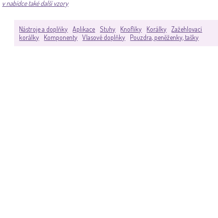
v nabídce také další vzory
Nástroje a doplňky
Aplikace
Stuhy
Knoflíky
Korálky
Zažehlovací
korálky
Komponenty
Vlasové doplňky
Pouzdra, peněženky, tašky