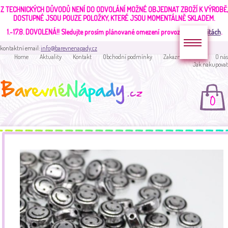
Z TECHNICKÝCH DŮVODŮ NENÍ DO ODVOLÁNÍ MOŽNÉ OBJEDNAT ZBOŽÍ K VÝROBĚ,
DOSTUPNÉ JSOU POUZE POLOŽKY, KTERÉ JSOU MOMENTÁLNĚ SKLADEM.
1.-17.8. DOVOLENÁ!!
Sledujte prosím plánované omezení provozu v
aktualitách
.
kontaktní email:
info@barevnenapady.cz
Home
Aktuality
Kontakt
Obchodní podmínky
Zakaznická sekce
O nás
Jak nakupovat
0