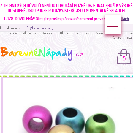
Z TECHNICKÝCH DŮVODŮ NENÍ DO ODVOLÁNÍ MOŽNÉ OBJEDNAT ZBOŽÍ K VÝROBĚ,
DOSTUPNÉ JSOU POUZE POLOŽKY, KTERÉ JSOU MOMENTÁLNĚ SKLADEM.
1.-17.8. DOVOLENÁ!!
Sledujte prosím plánované omezení provozu v
aktualitách
.
kontaktní email:
info@barevnenapady.cz
Home
Aktuality
Kontakt
Obchodní podmínky
Zakaznická sekce
O nás
Jak nakupovat
0