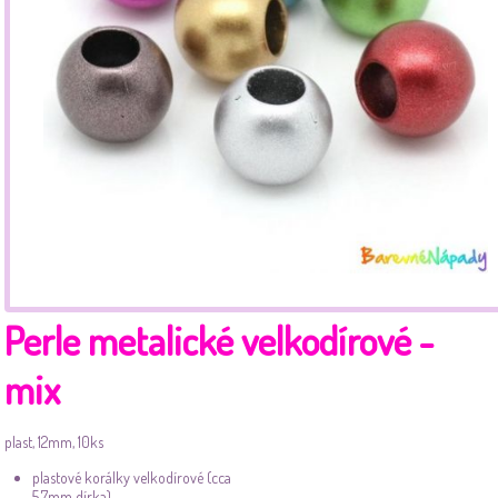
Perle metalické velkodírové -
mix
plast, 12mm, 10ks
plastové korálky velkodírové
(cca
5,7mm dírka)