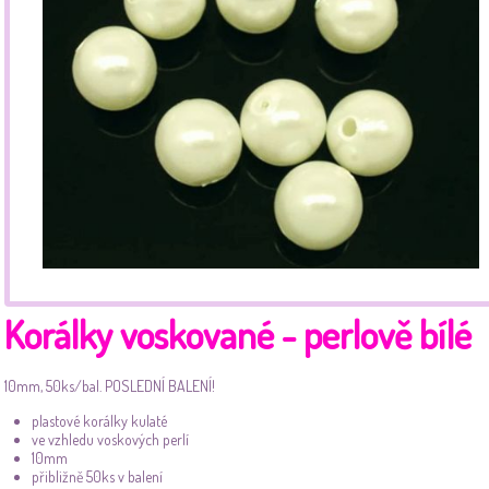
Korálky voskované - perlově bílé
10mm, 50ks/bal. POSLEDNÍ BALENÍ!
plastové korálky kulaté
ve vzhledu voskových perlí
10mm
přibližně 50ks v balení