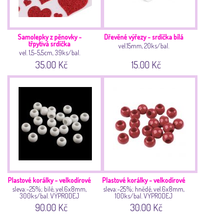
Samolepky z pěnovky -
Dřevěné výřezy - srdíčka bílá
třpytivá srdíčka
vel.15mm, 20ks/bal.
vel. 1,5-5,5cm, 39ks/bal.
35.00 Kč
15.00 Kč
Plastové korálky - velkodírové
Plastové korálky - velkodírové
sleva:-25%; bílé, vel.6x8mm,
sleva:-25%; hnědé, vel.6x8mm,
300ks/bal. VÝPRODEJ
100ks/bal. VÝPRODEJ
90.00 Kč
30.00 Kč