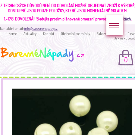
Z TECHNICKÝCH DŮVODŮ NENÍ DO ODVOLÁNÍ MOŽNÉ OBJEDNAT ZBOŽÍ K VÝROBĚ,
DOSTUPNÉ JSOU POUZE POLOŽKY, KTERÉ JSOU MOMENTÁLNĚ SKLADEM.
1.-17.8. DOVOLENÁ!!
Sledujte prosím plánované omezení provozu v
aktualitách
.
kontaktní email:
info@barevnenapady.cz
Home
Aktuality
Kontakt
Obchodní podmínky
Zakaznická sekce
O nás
Jak nakupovat
0