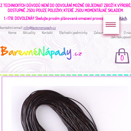
Z TECHNICKÝCH DŮVODŮ NENÍ DO ODVOLÁNÍ MOŽNÉ OBJEDNAT ZBOŽÍ K VÝROBĚ,
DOSTUPNÉ JSOU POUZE POLOŽKY, KTERÉ JSOU MOMENTÁLNĚ SKLADEM.
1.-17.8. DOVOLENÁ!!
Sledujte prosím plánované omezení provozu v
aktualitách
.
kontaktní email:
info@barevnenapady.cz
Home
Aktuality
Kontakt
Obchodní podmínky
Zakaznická sekce
O nás
Jak nakupovat
0