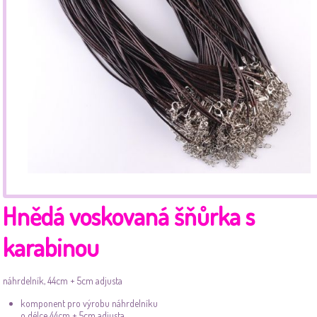
Hnědá voskovaná šňůrka s
karabinou
náhrdelník, 44cm + 5cm adjusta
komponent pro výrobu náhrdelníku
o délce 44cm + 5cm adjusta