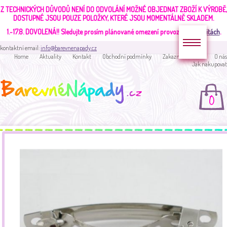
Z TECHNICKÝCH DŮVODŮ NENÍ DO ODVOLÁNÍ MOŽNÉ OBJEDNAT ZBOŽÍ K VÝROBĚ,
DOSTUPNÉ JSOU POUZE POLOŽKY, KTERÉ JSOU MOMENTÁLNĚ SKLADEM.
1.-17.8. DOVOLENÁ!!
Sledujte prosím plánované omezení provozu v
aktualitách
.
kontaktní email:
info@barevnenapady.cz
Home
Aktuality
Kontakt
Obchodní podmínky
Zakaznická sekce
O nás
Jak nakupovat
0