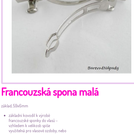
Francouzská spona malá
základ, 59x6mm
základní kovodíl k výrobě
francouzské sponky do vlasů -
vzhledem k velikosti spíše
využitelná pro vlasové ozdoby, nebo