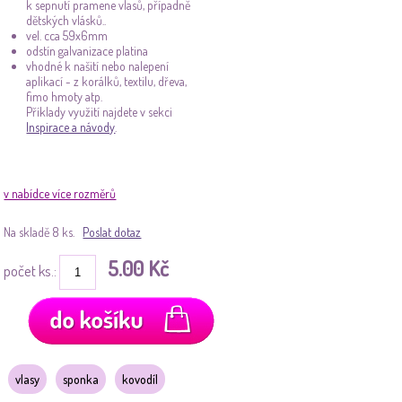
k sepnutí pramene vlasů, případně
dětských vlásků..
vel. cca 59x6mm
odstín galvanizace platina
vhodné k našití nebo nalepení
aplikací - z korálků, textilu, dřeva,
fimo hmoty atp.
Příklady využití najdete v sekci
Inspirace a návody
.
v nabídce více rozměrů
Na skladě 8 ks.
Poslat dotaz
5.00 Kč
počet ks.:
vlasy
sponka
kovodíl