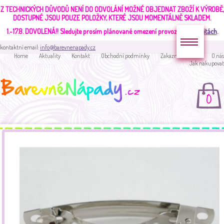
Z TECHNICKÝCH DŮVODŮ NENÍ DO ODVOLÁNÍ MOŽNÉ OBJEDNAT ZBOŽÍ K VÝROBĚ,
DOSTUPNÉ JSOU POUZE POLOŽKY, KTERÉ JSOU MOMENTÁLNĚ SKLADEM.
1.-17.8. DOVOLENÁ!!
Sledujte prosím plánované omezení provozu v
aktualitách
.
kontaktní email:
info@barevnenapady.cz
Home
Aktuality
Kontakt
Obchodní podmínky
Zakaznická sekce
O nás
Jak nakupovat
0