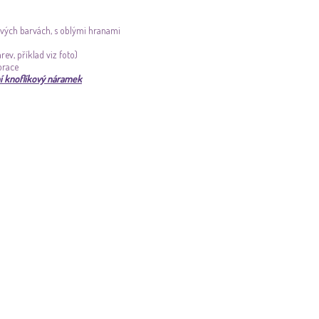
řivých barvách, s oblými hranami
ev, příklad viz foto)
orace
ní knoflíkový náramek