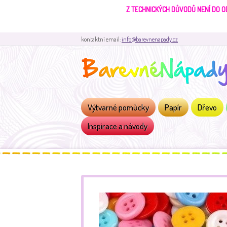
Z TECHNICKÝCH DŮVODŮ NENÍ DO O
kontaktní email:
info@barevnenapady.cz
Výtvarné pomůcky
Papír
Dřevo
Inspirace a návody