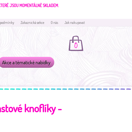
 KTERÉ JSOU MOMENTÁLNĚ SKLADEM.
 podmínky
Zakaznická sekce
O nás
Jak nakupovat
0
Akce a tématické nabídky
stové knoflíky -