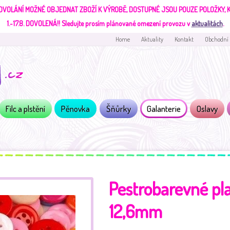
DVOLÁNÍ MOŽNÉ OBJEDNAT ZBOŽÍ K VÝROBĚ, DOSTUPNÉ JSOU POUZE POLOŽKY,
1.-17.8. DOVOLENÁ!!
Sledujte prosím plánované omezení provozu v
aktualitách
.
Home
Aktuality
Kontakt
Obchodní
Filc a plstění
Pěnovka
Šňůrky
Galanterie
Oslavy
Pestrobarevné pla
12,6mm