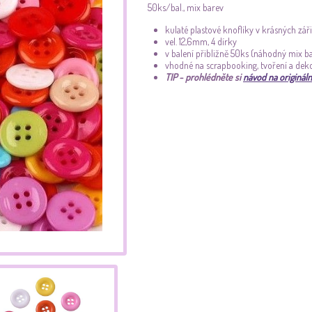
50ks/bal., mix barev
kulaté plastové knoflíky v krásných zá
vel. 12,6mm, 4 dírky
v balení přibližně 50ks (náhodný mix bar
vhodné na scrapbooking, tvoření a dek
TIP - prohlédněte si
návod na originál