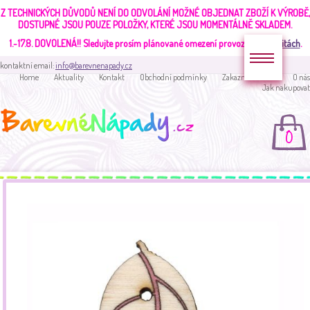
Z TECHNICKÝCH DŮVODŮ NENÍ DO ODVOLÁNÍ MOŽNÉ OBJEDNAT ZBOŽÍ K VÝROBĚ,
DOSTUPNÉ JSOU POUZE POLOŽKY, KTERÉ JSOU MOMENTÁLNĚ SKLADEM.
1.-17.8. DOVOLENÁ!!
Sledujte prosím plánované omezení provozu v
aktualitách
.
kontaktní email:
info@barevnenapady.cz
Home
Aktuality
Kontakt
Obchodní podmínky
Zakaznická sekce
O nás
Jak nakupovat
0